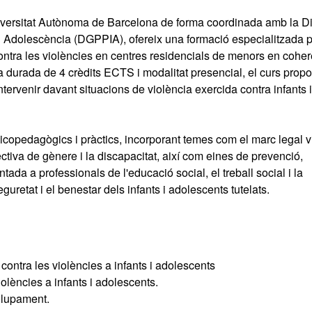
iversitat Autònoma de Barcelona de forma coordinada amb la Di
 i Adolescència (DGPPIA), ofereix una formació especialitzada 
ontra les violències en centres residencials de menors en cohe
 durada de 4 crèdits ECTS i modalitat presencial, el curs prop
ntervenir davant situacions de violència exercida contra infants i
copedagògics i pràctics, incorporant temes com el marc legal v
tiva de gènere i la discapacitat, així com eines de prevenció,
ntada a professionals de l'educació social, el treball social i la
eguretat i el benestar dels infants i adolescents tutelats.
 contra les violències a infants i adolescents
iolències a infants i adolescents.
olupament.