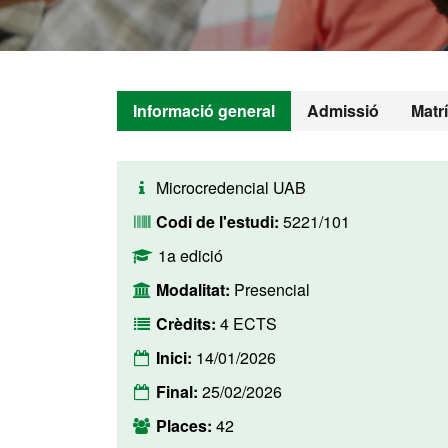
Informació general
Admissió
Matr
Microcredencial UAB
Codi de l'estudi:
5221/101
1a edició
Modalitat:
Presencial
Crèdits:
4 ECTS
Inici:
14/01/2026
Final:
25/02/2026
Places:
42