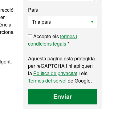
recció
País
per
rència
orciona
Accepto els
termes i
condicions legals
*
Aquesta pàgina està protegida
igent,
per reCAPTCHA i hi apliquen
la
Política de privacitat
i els
Termes del servei
de Google.
Enviar