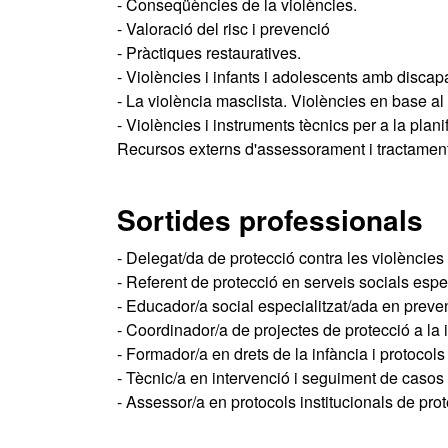
- Conseqüències de la violències.
- Valoració del risc i prevenció
- Pràctiques restauratives.
- Violències i infants i adolescents amb discapa
- La violència masclista. Violències en base al 
- Violències i instruments tècnics per a la plan
Recursos externs d'assessorament i tractament
Sortides professionals
- Delegat/da de protecció contra les violèncie
- Referent de protecció en serveis socials espec
- Educador/a social especialitzat/ada en preven
- Coordinador/a de projectes de protecció a la 
- Formador/a en drets de la infància i protocols
- Tècnic/a en intervenció i seguiment de casos d
- Assessor/a en protocols institucionals de pro