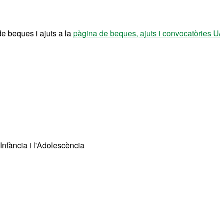
de beques i ajuts a la
pàgina de beques, ajuts i convocatòries 
Infància i l'Adolescència