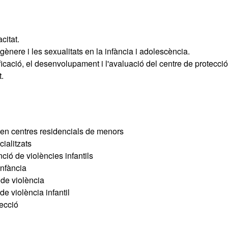
citat.
gènere i les sexualitats en la infància i adolescència.
ificació, el desenvolupament i l'avaluació del centre de protecció
.
s en centres residencials de menors
ialitzats
ció de violències infantils
infància
 de violència
e violència infantil
tecció