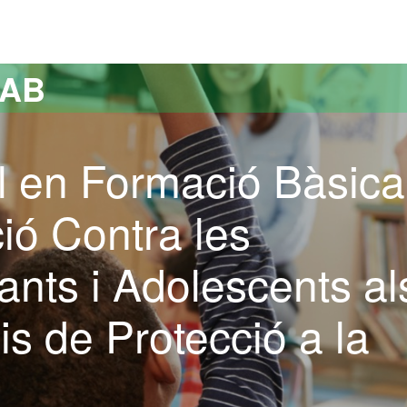
versitat Autònoma de Barcelona
UAB
l en Formació Bàsica
ció Contra les
fants i Adolescents al
is de Protecció a la