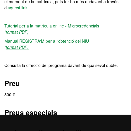
el moment de la matrícula, pots fer-ho més endavant a través
d'
aquest link
.
Tutorial per a la matrícula online - Microcredencials
(format PDF)
Manual REGISTRA'M per a l'obtenció del NIU
(format PDF)
Consulta la direcció del programa davant de qualsevol dubte.
Preu
300 €
Preus especials
Preu especial: 90 €
Col·lectiu d'aplicació: Import amb el descompte del Fons