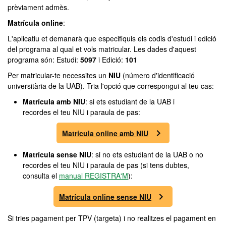
prèviament admès.
Matrícula online
:
L'aplicatiu et demanarà que especifiquis els codis d'estudi i edició
del programa al qual et vols matricular. Les dades d'aquest
programa són: Estudi:
5097
i Edició:
101
Per matricular-te necessites un
NIU
(número d'identificació
universitària de la UAB). Tria l'opció que correspongui al teu cas:
Matrícula amb NIU
: si ets estudiant de la UAB i
recordes el teu NIU i paraula de pas:
Matrícula online amb NIU
Matrícula sense NIU
: si no ets estudiant de la UAB o no
recordes el teu NIU i paraula de pas (si tens dubtes,
consulta el
manual REGISTRA'M
):
Matrícula online sense NIU
Si tries pagament per TPV (targeta) i no realitzes el pagament en