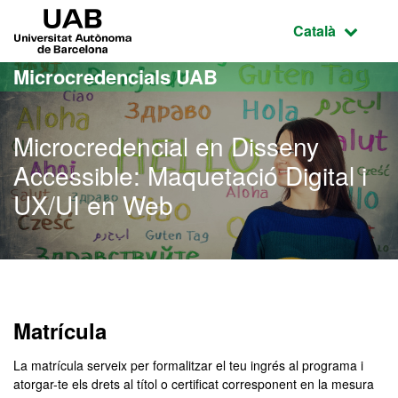
Ves al contingut principal
Ves a la navegació de la pàgina
UAB Universitat Autònoma de Barcelona
Idioma selecci
Català
Microcredencials UAB
Microcredencial en Disseny
Accessible: Maquetació Digital i
UX/UI en Web
Matrícula
La matrícula serveix per formalitzar el teu ingrés al programa i
atorgar-te els drets al títol o certificat corresponent en la mesura