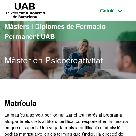
Ves al contingut principal
Ves a la navegació de la pàgina
UAB Universitat Autònoma de Barcelona
Idioma selecci
Català
Màsters i Diplomes de Formació
Permanent UAB
Màster en Psicocreativitat
Matrícula
La matrícula serveix per formalitzar el teu ingrés al programa i
atorgar-te els drets al títol o certificat corresponent en la mesura
en que el superis. Una vegada rebis la notificació d’admissió,
podràs matricular-te en els terminis que t’indiqui la direcció del