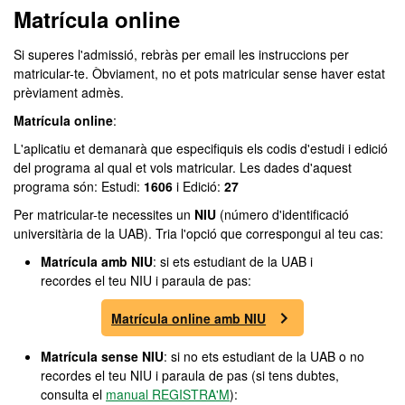
Matrícula online
Si superes l'admissió, rebràs per email les instruccions per
matricular-te. Òbviament, no et pots matricular sense haver estat
prèviament admès.
Matrícula online
:
L'aplicatiu et demanarà que especifiquis els codis d'estudi i edició
del programa al qual et vols matricular. Les dades d'aquest
programa són: Estudi:
1606
i Edició:
27
Per matricular-te necessites un
NIU
(número d'identificació
universitària de la UAB). Tria l'opció que correspongui al teu cas:
Matrícula amb NIU
: si ets estudiant de la UAB i
recordes el teu NIU i paraula de pas:
Matrícula online amb NIU
Matrícula sense NIU
: si no ets estudiant de la UAB o no
recordes el teu NIU i paraula de pas (si tens dubtes,
consulta el
manual REGISTRA'M
):