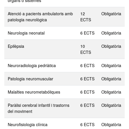
òrgans o sistemes
Atenció a pacients ambulatoris amb
12
Obligatòria
patologia neurològica
ECTS
Neurologia neonatal
6 ECTS
Obligatòria
Epilèpsia
10
Obligatòria
ECTS
Neuroradiologia pedriàtica
6 ECTS
Obligatòria
Patologia neuromuscular
6 ECTS
Obligatòria
Malalties neurometabóliques
6 ECTS
Obligatòria
Paràlisi cerebral infantil i trastorns
6 ECTS
Obligatòria
del moviment
Neurofisiologia clínica
6 ECTS
Obligatòria