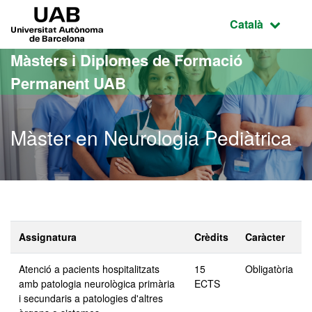
Ves al contingut principal
Ves a la navegació de la pàgina
UAB Universitat Autònoma de Barcelona
Idioma selecci
Català
Màsters i Diplomes de Formació
Permanent UAB
Màster en Neurologia Pediàtrica
Assignatura
Crèdits
Caràcter
Atenció a pacients hospitalitzats
15
Obligatòria
amb patologia neurològica primària
ECTS
i secundaris a patologies d'altres