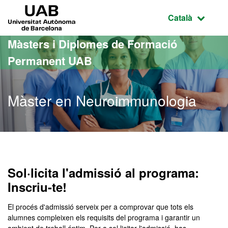
Ves al contingut principal
Ves a la navegació de la pàgina
UAB Universitat Autònoma de Barcelona
Idioma selecci
Català
Màsters i Diplomes de Formació
Permanent UAB
Màster en Neuroimmunologia
Sol·licita l'admissió al programa:
Inscriu-te!
El procés d'admissió serveix per a comprovar que tots els
alumnes compleixen els requisits del programa i garantir un