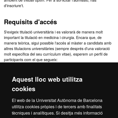
ambient de treball óptim. Per a sol·licitar l'admissió, has
d'inscriure't.
Requisits d'accés
S'exigeix titulació universitària i es valorarà de manera molt
important la titulació en medicina i cirurgia. Encara que, de
manera teòrica, sigui possible l'accés al màster a candidats amb
altres titulacions universitàries (sempre després d'una valoració
molt específica del seu currículum vitae), esperem un perfil de
participants com el que segueix:
- Metges especialistes en neurologia
- Residents de neurologia
Aquest lloc web utilitza
- Metges amb especial interès en la neuroimmunologia
cookies
Criteris de selecció
El web de la Universitat Autònoma de Barcelona
utilitza cookies pròpies i de tercers amb finalitats
Currículum Vitae
tècniques i analítiques. Si desitja més informació