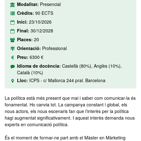
Modalitat:
Presencial
Crèdits:
90 ECTS
Inici:
23/10/2026
Final:
30/12/2028
Places:
20
Orientació:
Professional
Preu:
6300 €
Idioma de docència:
Castellà (80%), Anglès (10%),
Català (10%)
Lloc:
ICPS - c/ Mallorca 244 pral. Barcelona
La política està més present que mai i saber com comunicar-la és
fonamental. Ho canvia tot. La campanya constant i global, els
nous actors, els nous escenaris fan que l'interès per la política
hagi augmentat significativament. I aquest interès demanda nous
experts en comunicació política.
És el moment de formar-ne part amb el Màster en Màrketing