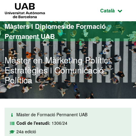
Ves al contingut principal
Ves a la navegació de la pàgina
UAB Universitat Autònoma de Barcelona
Idioma selecci
Català
Màsters i Diplomes de Formació
Permanent UAB
Màster en Màrketing Polític:
Estratègies i Comunicació
Política
Màster de Formació Permanent UAB
Codi de l'estudi:
1306/24
24a edició