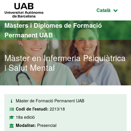
Ves al contingut principal
Ves a la navegació de la pàgina
UAB Universitat Autònoma de Barcelona
Idioma selecci
Català
Màsters i Diplomes de Formació
Permanent UAB
Màster en Infermeria Psiquiàtrica
i Salut Mental
Màster de Formació Permanent UAB
Codi de l'estudi:
2213/18
18a edició
Modalitat:
Presencial