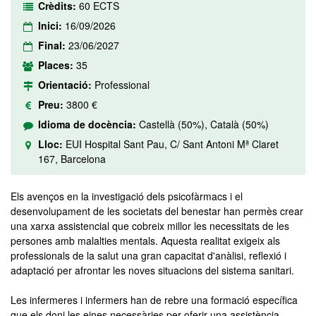
Crèdits:
60 ECTS
Inici:
16/09/2026
Final:
23/06/2027
Places:
35
Orientació:
Professional
Preu:
3800 €
Idioma de docència:
Castellà (50%), Català (50%)
Lloc:
EUI Hospital Sant Pau, C/ Sant Antoni Mª Claret
167, Barcelona
Els avenços en la investigació dels psicofàrmacs i el
desenvolupament de les societats del benestar han permès crear
una xarxa assistencial que cobreix millor les necessitats de les
persones amb malalties mentals. Aquesta realitat exigeix als
professionals de la salut una gran capacitat d'anàlisi, reflexió i
adaptació per afrontar les noves situacions del sistema sanitari.
Les infermeres i infermers han de rebre una formació específica
que els doni les eines necessàries per oferir una assistència