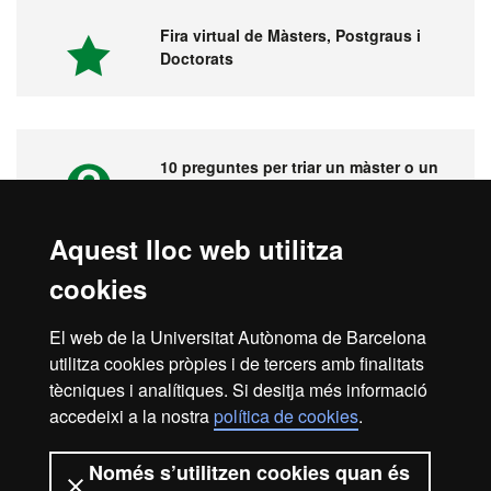
Fira virtual de Màsters, Postgraus i
Doctorats
10 preguntes per triar un màster o un
postgrau
Aquest lloc web utilitza
cookies
Vídeos. Fira virtual de màsters,
postgraus i doctorats
El web de la Universitat Autònoma de Barcelona
utilitza cookies pròpies i de tercers amb finalitats
tècniques i analítiques. Si desitja més informació
accedeixi a la nostra
política de cookies
.
Inici
Avís legal
Protecció de dades
Només s’utilitzen cookies quan és