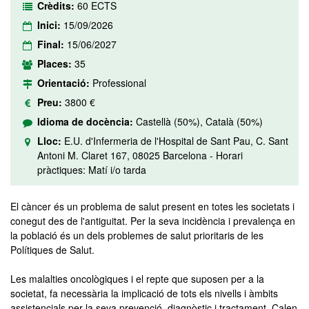
Crèdits:
60 ECTS
Inici:
15/09/2026
Final:
15/06/2027
Places:
35
Orientació:
Professional
Preu:
3800 €
Idioma de docència:
Castellà (50%), Català (50%)
Lloc:
E.U. d'Infermeria de l'Hospital de Sant Pau, C. Sant
Antoni M. Claret 167, 08025 Barcelona - Horari
pràctiques: Matí i/o tarda
El càncer és un problema de salut present en totes les societats i
conegut des de l'antiguitat. Per la seva incidència i prevalença en
la població és un dels problemes de salut prioritaris de les
Polítiques de Salut.
Les malalties oncològiques i el repte que suposen per a la
societat, fa necessària la implicació de tots els nivells i àmbits
assistencials per la seva prevenció, diagnòstic i tractament. Calen