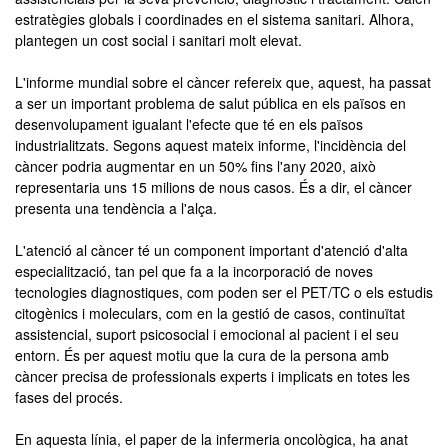
estratègies globals i coordinades en el sistema sanitari. Alhora,
plantegen un cost social i sanitari molt elevat.
L'informe mundial sobre el càncer refereix que, aquest, ha passat
a ser un important problema de salut pública en els països en
desenvolupament igualant l'efecte que té en els països
industrialitzats. Segons aquest mateix informe, l'incidència del
càncer podria augmentar en un 50% fins l'any 2020, això
representaria uns 15 milions de nous casos. És a dir, el càncer
presenta una tendència a l'alça.
L'atenció al càncer té un component important d'atenció d'alta
especialització, tan pel que fa a la incorporació de noves
tecnologies diagnostiques, com poden ser el PET/TC o els estudis
citogènics i moleculars, com en la gestió de casos, continuïtat
assistencial, suport psicosocial i emocional al pacient i el seu
entorn. És per aquest motiu que la cura de la persona amb
càncer precisa de professionals experts i implicats en totes les
fases del procés.
En aquesta línia, el paper de la infermeria oncològica, ha anat