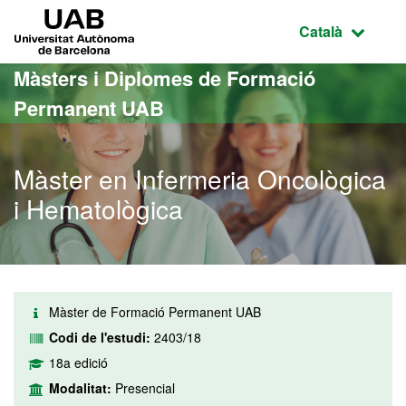
Ves al contingut principal
Ves a la navegació de la pàgina
UAB Universitat Autònoma de Barcelona
Idioma selecci
Català
Màsters i Diplomes de Formació
Permanent UAB
Màster en Infermeria Oncològica
i Hematològica
Màster de Formació Permanent UAB
Codi de l'estudi:
2403/18
18a edició
Modalitat:
Presencial