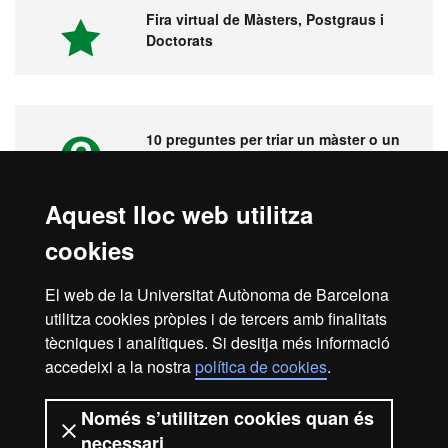
Fira virtual de Màsters, Postgraus i
Doctorats
10 preguntes per triar un màster o un
postgrau
Aquest lloc web utilitza
cookies
Vídeos. Fira virtual de màsters,
postgraus i doctorats
El web de la Universitat Autònoma de Barcelona
utilitza cookies pròpies i de tercers amb finalitats
tècniques i analítiques. Si desitja més informació
accedeixi a la nostra
política de cookies
.
Inici
Avís legal
Protecció de dades
Només s’utilitzen cookies quan és
necessari