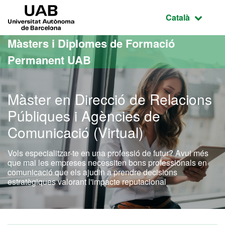
Ves al contingut principal
Ves a la navegació de la pàgina
UAB Universitat Autònoma de Barcelona
Idioma selecci
Català
Màsters i Diplomes de Formació
Permanent UAB
Màster en Direcció de Relacions
Públiques i Agències de
Comunicació (Virtual)
Vols especialitzar-te en una professió de futur? Avui més
que mai les empreses necessiten bons professionals en
comunicació que els ajudin a prendre decisions
estratègiques valorant l'impacte reputacional