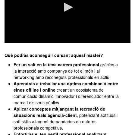
0
seconds
of
Què podràs aconseguir cursant aquest màster?
0
Fer un salt en la teva carrera professional
gràcies a
seconds
la interacció amb companys de tot el món i al
networking amb reconeguts professionals en actiu.
Aprendràs a treballar una òptima combinació entre
eines offline i online
creant un ecosistema de
comunicació dinàmic, innovador i diferenciador entre la
marca i els seus públics.
Aplicar conceptes mitjançant la recreació de
situacions reals agència-client
, potenciant aptituds i
soft skills altament demandades en entorns
professionals competitius.
Enfortiràs el teu perfil professional analitzant