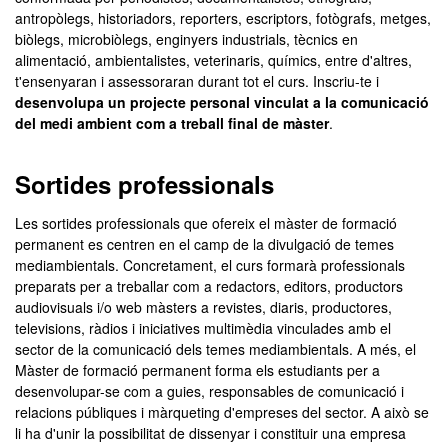
antropòlegs, historiadors, reporters, escriptors, fotògrafs, metges,
biòlegs, microbiòlegs, enginyers industrials, tècnics en
alimentació, ambientalistes, veterinaris, químics, entre d'altres,
t'ensenyaran i assessoraran durant tot el curs. Inscriu-te i
desenvolupa un projecte personal vinculat a la comunicació
del medi ambient com a treball final de màster
.
Sortides professionals
Les sortides professionals que ofereix el màster de formació
permanent es centren en el camp de la divulgació de temes
mediambientals. Concretament, el curs formarà professionals
preparats per a treballar com a redactors, editors, productors
audiovisuals i/o web màsters a revistes, diaris, productores,
televisions, ràdios i iniciatives multimèdia vinculades amb el
sector de la comunicació dels temes mediambientals. A més, el
Màster de formació permanent forma els estudiants per a
desenvolupar-se com a guies, responsables de comunicació i
relacions públiques i màrqueting d'empreses del sector. A això se
li ha d'unir la possibilitat de dissenyar i constituir una empresa