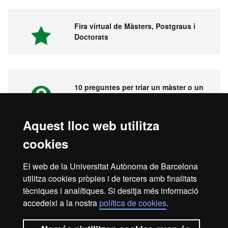
Fira virtual de Màsters, Postgraus i
Doctorats
10 preguntes per triar un màster o un
postgrau
Aquest lloc web utilitza
cookies
Vídeos. Fira virtual de màsters,
postgraus i doctorats
El web de la Universitat Autònoma de Barcelona
utilitza cookies pròpies i de tercers amb finalitats
tècniques i analítiques. Si desitja més informació
accedeixi a la nostra
política de cookies
.
Inici
Avís legal
Protecció de dades