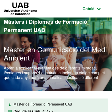
Ves al contingut principal
Ves a la navegació de la pàgina
UAB Universitat Autònoma de Barcelona
Idioma selecci
Català
Màsters i Diplomes de Formació
Permanent UAB
Màster en Comunicació del Medi
Ambient
Aprèn a explicar el planeta des de diferents mirades,
tècniques i suports. La matrícula inclou un viatge complet
que cada any tindrà una temàtica i destinació diferent
Màster de Formació Permanent UAB
Codi de l'estudi:
4342/7