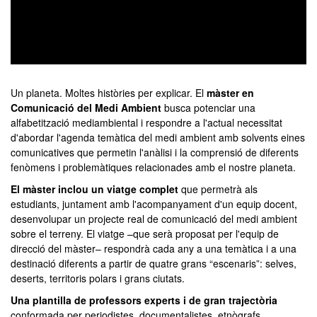
0
seconds
of
Un planeta. Moltes històries per explicar. El
màster en
0
Comunicació del Medi Ambient
busca potenciar una
seconds
alfabetització mediambiental i respondre a l'actual necessitat
d'abordar l'agenda temàtica del medi ambient amb solvents eines
comunicatives que permetin l'anàlisi i la comprensió de diferents
fenòmens i problemàtiques relacionades amb el nostre planeta.
El màster inclou un viatge complet
que permetrà als
estudiants, juntament amb l'acompanyament d'un equip docent,
desenvolupar un projecte real de comunicació del medi ambient
sobre el terreny. El viatge –que serà proposat per l'equip de
direcció del màster– respondrà cada any a una temàtica i a una
destinació diferents a partir de quatre grans “escenaris”: selves,
deserts, territoris polars i grans ciutats.
Una plantilla de professors experts i de gran trajectòria
conformada per periodistes, documentalistes, etnògrafs,