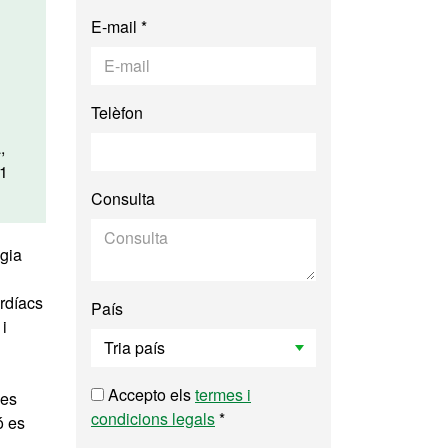
E-mail *
Telèfon
,
41
Consulta
ogia
ardíacs
País
i
Accepto els
termes i
ses
condicions legals
*
ó es