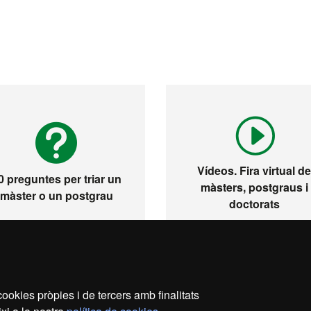
Vídeos. Fira virtual d
0 preguntes per triar un
màsters, postgraus i
màster o un postgrau
doctorats
ookies pròpies i de tercers amb finalitats
s legal
Protecció de dades
Sobre el web
Accessibil