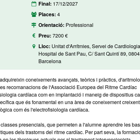
Final:
17/12/2027
Places:
4
Orientació:
Professional
Preu:
7200 €
Lloc:
Unitat d'Arrítmies, Servei de Cardiologia
Hospital de Sant Pau, C/ Sant Quintí 89, 080
Barcelona
dquireixin coneixements avançats, teòrics i pràctics, d'aritmol
les recomanacions de l'Associació Europea del Ritme Cardíac
isiologia cardíaca com en implantació i maneig de dispositius c
ecífica que és fonamental en una àrea de coneixement creixent 
ica com és l'electrofisiologia cardíaca.
de classes presencials, que permeten a l'alumne aprendre les ba
iques dels trastorns del ritme cardíac. Per part seva, la formaci
 en les tècniques actuals per al tractament intervencionista