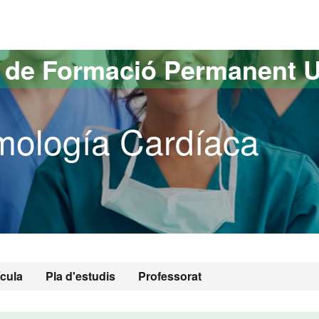
versitat Autònoma de Barcelona
s de Formació Permanent 
tmología Cardíaca
ícula
Pla d'estudis
Professorat