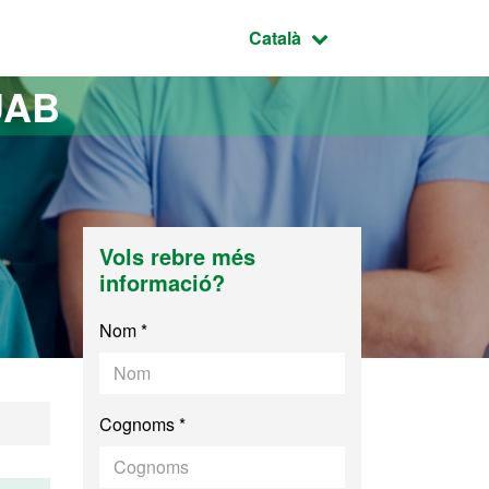
Idioma seleccionat:
Català
UAB
Vols rebre més
informació?
Nom *
Cognoms *