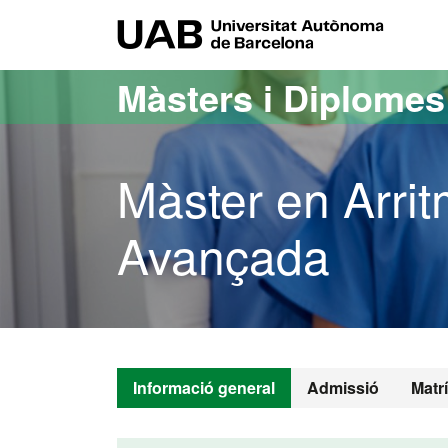
Ves al contingut principal
Ves a la navegació de la pàgina
UAB Uni
Màsters i Diplome
Màster en Arri
Avançada
Informació general
Admissió
Matr