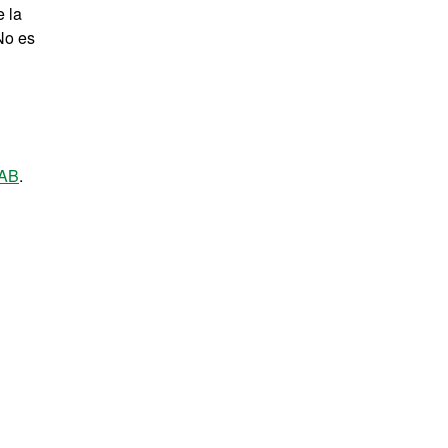
e la
No es
UAB
.