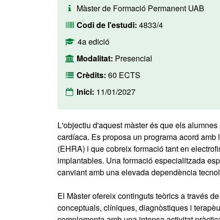
Màster de Formació Permanent UAB
Codi de l'estudi:
4833/4
4a edició
Modalitat:
Presencial
Crèdits:
60 ECTS
Inici:
11/01/2027
L'objectiu d'aquest màster és que els alumnes a
cardíaca. Es proposa un programa acord amb 
(EHRA) i que cobreix formació tant en electrof
implantables. Una formació especialitzada esp
canviant amb una elevada dependència tecnològ
El Màster ofereix continguts teòrics a través 
conceptuals, clíniques, diagnòstiques i terapèut
complementa amb una intensa activitat pràctica