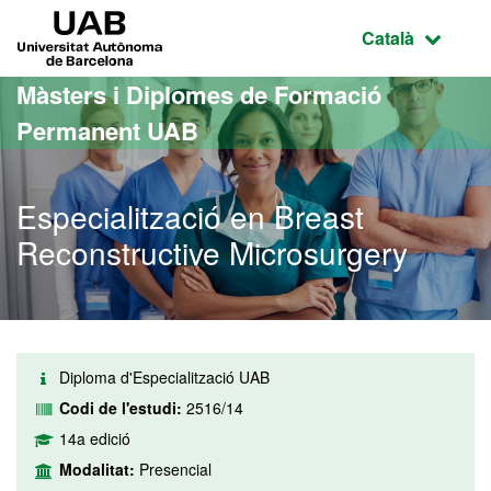
Ves al contingut principal
Ves a la navegació de la pàgina
UAB Universitat Autònoma de Barcelona
Idioma selecci
Català
Màsters i Diplomes de Formació
Permanent UAB
Especialització en Breast
Reconstructive Microsurgery
Diploma d'Especialització UAB
Codi de l'estudi:
2516/14
14a edició
Modalitat:
Presencial