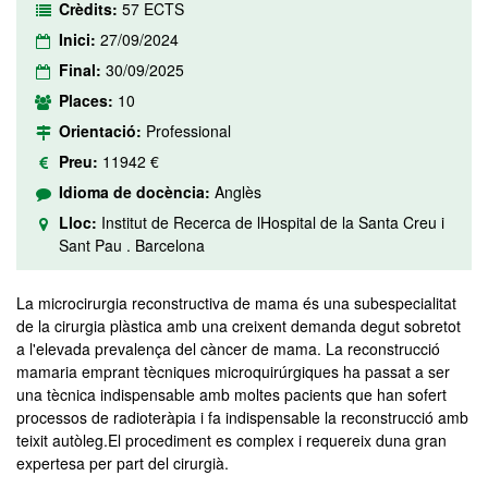
Crèdits:
57 ECTS
Inici:
27/09/2024
Final:
30/09/2025
Places:
10
Orientació:
Professional
Preu:
11942 €
Idioma de docència:
Anglès
Lloc:
Institut de Recerca de lHospital de la Santa Creu i
Sant Pau . Barcelona
La microcirurgia reconstructiva de mama és una subespecialitat
de la cirurgia plàstica amb una creixent demanda degut sobretot
a l'elevada prevalença del càncer de mama. La reconstrucció
mamaria emprant tècniques microquirúrgiques ha passat a ser
una tècnica indispensable amb moltes pacients que han sofert
processos de radioteràpia i fa indispensable la reconstrucció amb
teixit autòleg.El procediment es complex i requereix duna gran
expertesa per part del cirurgià.