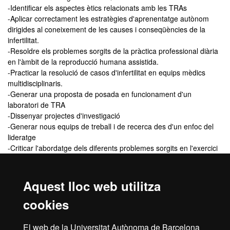
-Identificar els aspectes ètics relacionats amb les TRAs
-Aplicar correctament les estratègies d'aprenentatge autònom
dirigides al coneixement de les causes i conseqüències de la
infertilitat.
-Resoldre els problemes sorgits de la pràctica professional diària
en l'àmbit de la reproducció humana assistida.
-Practicar la resolució de casos d'infertilitat en equips mèdics
multidisciplinaris.
-Generar una proposta de posada en funcionament d'un
laboratori de TRA
-Dissenyar projectes d'investigació
-Generar nous equips de treball i de recerca des d'un enfoc del
lideratge
-Criticar l'abordatge dels diferents problemes sorgits en l'exercici
professional
-Revisar casos clínics, contrastant les diferents opcions
terapèutiques i planificant l'estratègia a seguir.
Aquest lloc web utilitza
cookies
Títol que s'obté
El web de la Universitat Autònoma de Barcelona