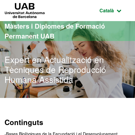
Ves al contingut principal
Ves a la navegació de la pàgina
UAB Universitat Autònoma de Barcelona
Idioma selecci
Català
Màsters i Diplomes de Formació
Permanent UAB
Expert en Actualització en
Tècniques de Reproducció
Humana Assistida
Continguts
-Bases Biològiques de la Fecundació i el Desenvolupament