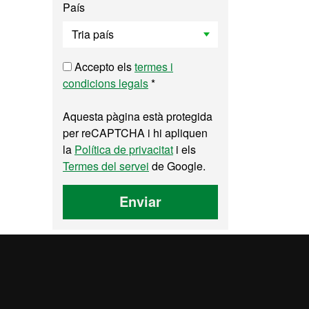
País
Accepto els
termes i
condicions legals
*
Aquesta pàgina està protegida
per reCAPTCHA i hi apliquen
la
Política de privacitat
i els
Termes del servei
de Google.
Enviar