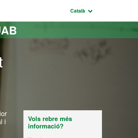
Idioma seleccionat:
Català
UAB
t
ior
Vols rebre més
l i
informació?