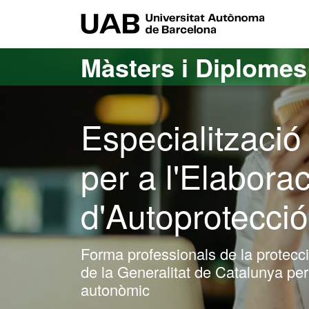
Ves al contingut principal
Ves a la navegació de la pàgina
UAB Uni
Màsters i Diplome
Especialitzaci
per a l'Elabora
d'Autoprotecció
Forma professionals de la protecci
de la Generalitat de Catalunya per 
autonòmic