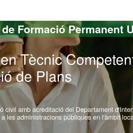
versitat Autònoma de Barcelona
s de Formació Permanent 
ó en Tècnic Competen
ció de Plans
ó civil amb acreditació del Departament d'Inter
a les administracions públiques en l'àmbit loca