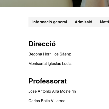
Informació general
Admissió
Matr
Direcció
Begoña Hornillos Sáenz
Montserrat Iglesias Lucia
Professorat
Jose Antonio Aira Mosteirín
Carlos Botia Villarreal