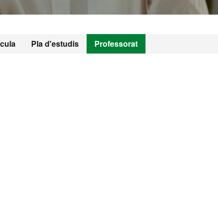
ícula
Pla d'estudis
Professorat