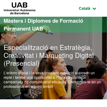
Ves al contingut principal
Ves a la navegació de la pàgina
UAB Universitat Autònoma de Barcelona
Idioma selecci
Català
Màsters i Diplomes de Formació
Permanent UAB
Especialització en Estratègia,
Creativitat i Màrqueting Digital
(Presencial)
L'entorn digital i la seva constant evolució suposen un
repte i també una oportunitat a l'hora de plantejar
campanyes de comunicació eficaces. Converteix-te en un
professional en aquest àmbit!