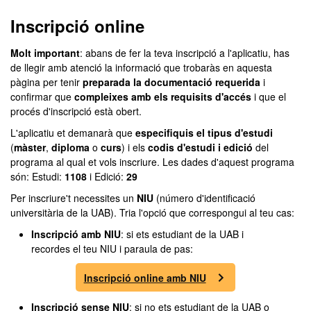
Inscripció online
Molt important
: abans de fer la teva inscripció a l'aplicatiu, has
de llegir amb atenció la informació que trobaràs en aquesta
pàgina per tenir
preparada la documentació requerida
i
confirmar que
compleixes amb els requisits d'accés
i que el
procés d'inscripció està obert.
L'aplicatiu et demanarà que
especifiquis el tipus d'estudi
(
màster
,
diploma
o
curs
) i els
codis d'estudi i edició
del
programa al qual et vols inscriure. Les dades d'aquest programa
són: Estudi:
1108
i Edició:
29
Per inscriure't necessites un
NIU
(número d'identificació
universitària de la UAB). Tria l'opció que correspongui al teu cas:
Inscripció amb NIU
: si ets estudiant de la UAB i
recordes el teu NIU i paraula de pas:
Inscripció online amb NIU
Inscripció sense NIU
: si no ets estudiant de la UAB o