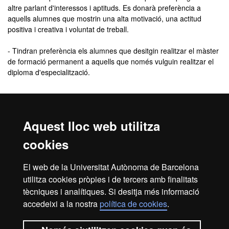
altre parlant d'interessos i aptituds. Es donarà preferència a
aquells alumnes que mostrin una alta motivació, una actitud
positiva i creativa i voluntat de treball.
- Tindran preferència els alumnes que desitgin realitzar el màster
de formació permanent a aquells que només vulguin realitzar el
diploma d'especialització.
Comunicació de l'admissió
Aquest lloc web utilitza
El
resultat de l’admissió
el rebràs, de manera personalitzada, a
l'adreça de correu electrònic que indiquis quan facis la inscripció.
cookies
En aquest correu se t’indicarà com has de procedir per
formalitzar la matrícula.
El web de la Universitat Autònoma de Barcelona
Revisa la
safata de correu brossa
del teu correu electrònic. De
utilitza cookies pròpies i de tercers amb finalitats
vegades, els missatges poden entrar com a correu brossa.
tècniques i analítiques. Si desitja més informació
accedeixi a la nostra
política de cookies
.
Inici
Avís legal
Protecció de dades