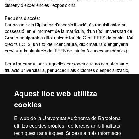
disseny d'experiències i exposicions.
Requisits d'accés:
Per accedir als Diplomes d'especialització, és requisit estar en
possessió, en el moment de la matrícula, d'un títol universitari de
Grau o equiparable (títol universitari de Grau EEES de mínim 180
crèdits ECTS; un títol de llicenciatura, diplomatura o enginyeria
previ a la implantació del EEES de mínim 3 cursos acadèmics).
Per altra banda, per a aquelles persones que no compten amb
titulació universitària, per accedir als diplomes d'especialització,
també hi ha la possibilitat de fer-ho per reconeixement
d'experiència professional (mínim 3 anys d'experiència
acreditada).
Aquest lloc web utilitza
cookies
Criteris de selecció
El web de la Universitat Autònoma de Barcelona
L'adequació del perfil de l'estudiant es valorarà a partir d'un
utilitza cookies pròpies i de tercers amb finalitats
currículum professional i acadèmic.
tècniques i analítiques. Si desitja més informació