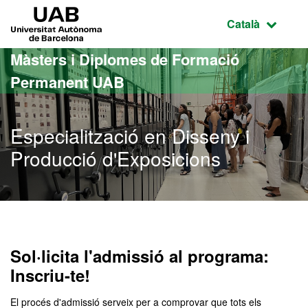
Ves al contingut principal
Ves a la navegació de la pàgina
UAB Universitat Autònoma de Barcelona
Idioma selecci
Català
Màsters i Diplomes de Formació
Permanent UAB
Especialització en Disseny i
Producció d'Exposicions
Sol·licita l'admissió al programa:
Inscriu-te!
El procés d'admissió serveix per a comprovar que tots els