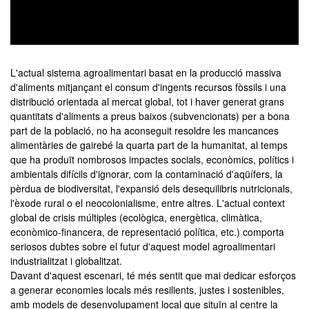
0
seconds
of
L'actual sistema agroalimentari basat en la producció massiva
0
d'aliments mitjançant el consum d'ingents recursos fòssils i una
seconds
distribució orientada al mercat global, tot i haver generat grans
quantitats d'aliments a preus baixos (subvencionats) per a bona
part de la població, no ha aconseguit resoldre les mancances
alimentàries de gairebé la quarta part de la humanitat, al temps
que ha produït nombrosos impactes socials, econòmics, polítics i
ambientals difícils d'ignorar, com la contaminació d'aqüífers, la
pèrdua de biodiversitat, l'expansió dels desequilibris nutricionals,
l'èxode rural o el neocolonialisme, entre altres. L'actual context
global de crisis múltiples (ecològica, energètica, climàtica,
econòmico-financera, de representació política, etc.) comporta
seriosos dubtes sobre el futur d'aquest model agroalimentari
industrialitzat i globalitzat.
Davant d'aquest escenari, té més sentit que mai dedicar esforços
a generar economies locals més resilients, justes i sostenibles,
amb models de desenvolupament local que situïn al centre la