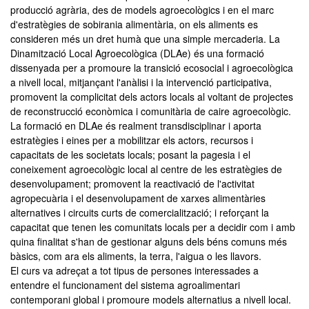
producció agrària, des de models agroecològics i en el marc
d'estratègies de sobirania alimentària, on els aliments es
consideren més un dret humà que una simple mercaderia. La
Dinamització Local Agroecològica (DLAe) és una formació
dissenyada per a promoure la transició ecosocial i agroecològica
a nivell local, mitjançant l'anàlisi i la intervenció participativa,
promovent la complicitat dels actors locals al voltant de projectes
de reconstrucció econòmica i comunitària de caire agroecològic.
La formació en DLAe és realment transdisciplinar i aporta
estratègies i eines per a mobilitzar els actors, recursos i
capacitats de les societats locals; posant la pagesia i el
coneixement agroecològic local al centre de les estratègies de
desenvolupament; promovent la reactivació de l'activitat
agropecuària i el desenvolupament de xarxes alimentàries
alternatives i circuits curts de comercialització; i reforçant la
capacitat que tenen les comunitats locals per a decidir com i amb
quina finalitat s'han de gestionar alguns dels béns comuns més
bàsics, com ara els aliments, la terra, l'aigua o les llavors.
El curs va adreçat a tot tipus de persones interessades a
entendre el funcionament del sistema agroalimentari
contemporani global i promoure models alternatius a nivell local.