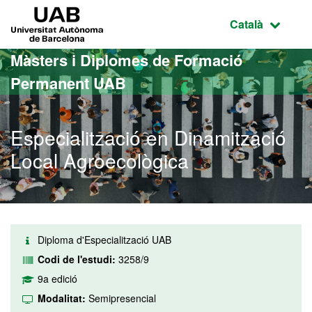
Ves al contingut principal
Ves a la navegació de la pàgina
UAB Universitat Autònoma de Barcelona
Idioma selecci
Català
Màsters i Diplomes de Formació
Permanent UAB
Especialització en Dinamització
Local Agroecològica
Diploma d'Especialització UAB
Codi de l'estudi:
3258/9
9a edició
Modalitat:
Semipresencial