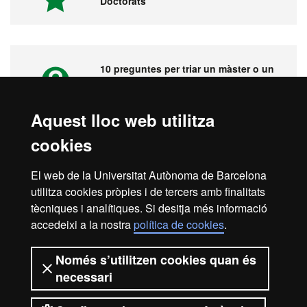
Doctorats
10 preguntes per triar un màster o un
postgrau
Aquest lloc web utilitza
cookies
Vídeos. Fira virtual de màsters,
postgraus i doctorats
El web de la Universitat Autònoma de Barcelona
utilitza cookies pròpies i de tercers amb finalitats
tècniques i analítiques. Si desitja més informació
accedeixi a la nostra
política de cookies
.
Inici
Avís legal
Protecció de dades
Només s’utilitzen cookies quan és
necessari
Sobre el web
Accessibilitat web