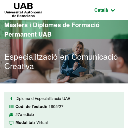
Ves al contingut principal
Ves a la navegació de la pàgina
UAB Universitat Autònoma de Barcelona
Idioma selecci
Català
Màsters i Diplomes de Formació
Permanent UAB
Especialització en Comunicació
Creativa
Diploma d'Especialització UAB
Codi de l'estudi:
1605/27
27a edició
Modalitat:
Virtual