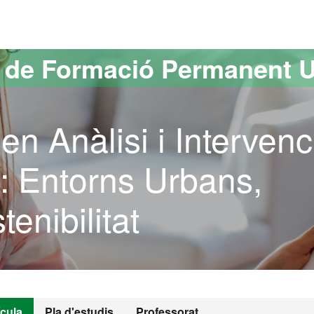
versitat Autònoma de Barcelona
s de Formació Permanent 
en Anàlisi i Intervenc
: Entorns Urbans,
enibilitat
ícula
Pla d'estudis
Professorat