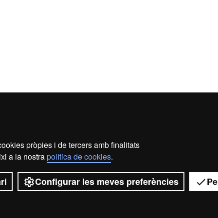
ookies pròpies i de tercers amb finalitats
s legal
Protecció de dades
Sobre el web
Accessibil
xi a la nostra
política de cookies
.
2026 Universitat Autònoma de Barcelona
ri
Configurar les meves preferències
Pe