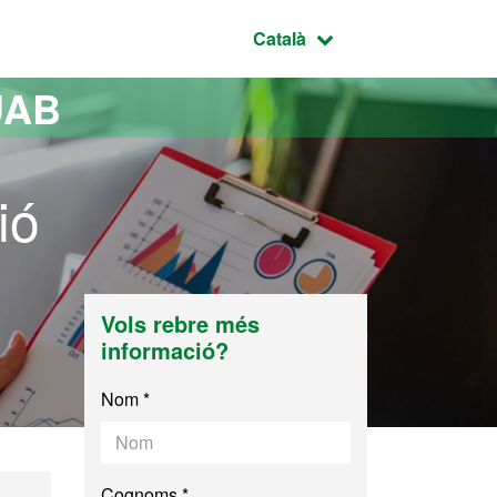
Idioma seleccionat:
Català
UAB
ió
Vols rebre més
informació?
Nom *
Cognoms *