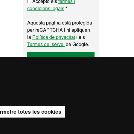
Accepto els
termes i
condicions legals
*
Aquesta pàgina està protegida
per reCAPTCHA i hi apliquen
la
Política de privacitat
i els
Termes del servei
de Google.
Enviar
itat web
rmetre totes les cookies