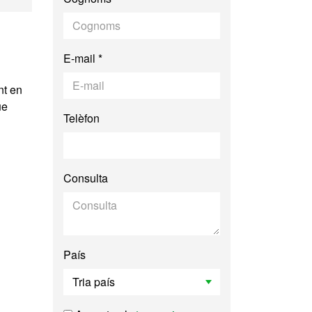
E-mail *
nt en
ue
Telèfon
Consulta
País