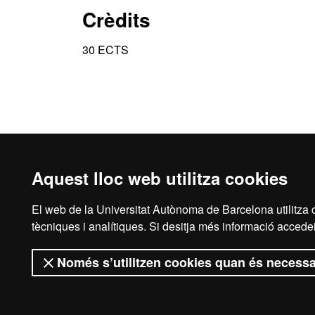
Crèdits
30 ECTS
Aquest lloc web utilitza cookies
El web de la Universitat Autònoma de Barcelona utilitza c
Inici
Aví
tècniques i analítiques. Si desitja més informació accedei
Només s’utilitzen cookies quan és necessa