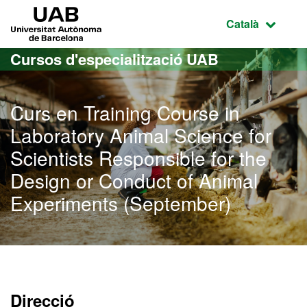
Ves al contingut principal
Ves a la navegació de la pàgina
UAB Universitat Autònoma de Barcelona
Idioma selecci
Català
Cursos d'especialització UAB
Curs en Training Course in
Laboratory Animal Science for
Scientists Responsible for the
Design or Conduct of Animal
Experiments (September)
Direcció