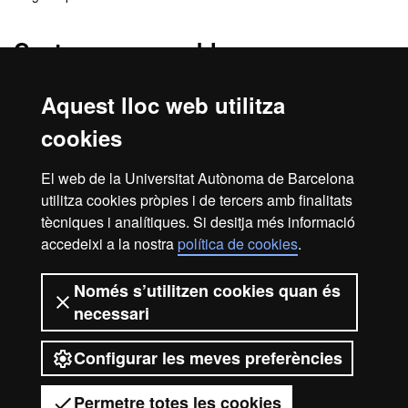
Centres responsables
Departament de Biologia Cel·lular, de Fisiologia i d'Immunologia
Aquest lloc web utilitza
Facultat de Veterinària
cookies
Centres col·laboradors
El web de la Universitat Autònoma de Barcelona
utilitza cookies pròpies i de tercers amb finalitats
FELASA
tècniques i analítiques. Si desitja més informació
accedeixi a la nostra
política de cookies
.
Inici
Avís legal
Protecció de dades
Només s’utilitzen cookies quan és
necessari
Sobre el web
Accessibilitat web
Configurar les meves preferències
2026 Universitat Autònoma de
Barcelona
Permetre totes les cookies