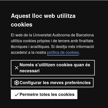
Pedro Tomas Boticario
José Ignacio Vicario Guerola
Aquest lloc web utilitza
Adolfo Zazo Medina
cookies
Centres responsables
El web de la Universitat Autònoma de Barcelona
utilitza cookies pròpies i de tercers amb finalitats
FUAB Formació. Prevenció i Seguretat Integral
tècniques i analítiques. Si desitja més informació
accedeixi a la nostra
política de cookies
.
Inici
Avís legal
Protecció de dades
Només s’utilitzen cookies quan és
necessari
Sobre el web
Accessibilitat web
Configurar les meves preferències
2026 Universitat Autònoma de
Barcelona
Permetre totes les cookies
Tens dubtes?
Desplegar el menú mòbil