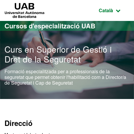
Ves al contingut principal
Ves a la navegació de la pàgina
UAB Universitat Autònoma de Barcelona
Idioma selecci
Català
Cursos d'especialització UAB
Curs en Superior de Gestió i
Dret de la Seguretat
Formació especialitzada per a professionals de la
seguretat que permet obtenir l'habilitació com a Director/a
de Seguretat i Cap de Seguretat
Direcció