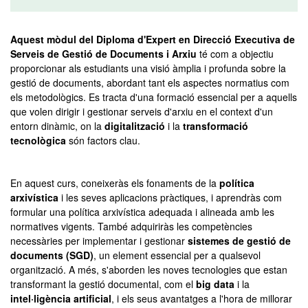
Aquest mòdul del Diploma d'Expert en Direcció Executiva de
Serveis de Gestió de Documents i Arxiu
té com a objectiu
proporcionar als estudiants una visió àmplia i profunda sobre la
gestió de documents, abordant tant els aspectes normatius com
els metodològics. Es tracta d'una formació essencial per a aquells
que volen dirigir i gestionar serveis d'arxiu en el context d'un
entorn dinàmic, on la
digitalització
i la
transformació
tecnològica
són factors clau.
En aquest curs, coneixeràs els fonaments de la
política
arxivística
i les seves aplicacions pràctiques, i aprendràs com
formular una política arxivística adequada i alineada amb les
normatives vigents. També adquiriràs les competències
necessàries per implementar i gestionar
sistemes de gestió de
documents (SGD)
, un element essencial per a qualsevol
organització. A més, s'aborden les noves tecnologies que estan
transformant la gestió documental, com el
big data
i la
intel·ligència artificial
, i els seus avantatges a l'hora de millorar