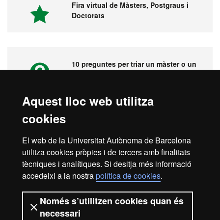
Fira virtual de Màsters, Postgraus i
Doctorats
10 preguntes per triar un màster o un
postgrau
Aquest lloc web utilitza
cookies
Vídeos. Fira virtual de màsters,
postgraus i doctorats
El web de la Universitat Autònoma de Barcelona
utilitza cookies pròpies i de tercers amb finalitats
tècniques i analítiques. Si desitja més informació
accedeixi a la nostra
política de cookies
.
Inici
Avís legal
Protecció de dades
Només s’utilitzen cookies quan és
necessari
Sobre el web
Accessibilitat web