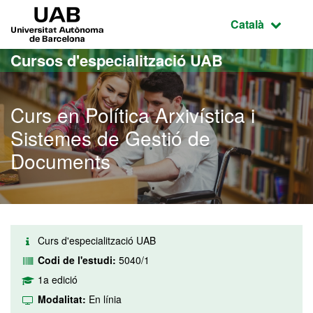
Ves al contingut principal
Ves a la navegació de la pàgina
UAB Universitat Autònoma de Barcelona
Idioma selecci
Català
Cursos d'especialització UAB
Curs en Política Arxivística i
Sistemes de Gestió de
Documents
Curs d'especialització UAB
Codi de l'estudi:
5040/1
1a edició
Modalitat:
En línia