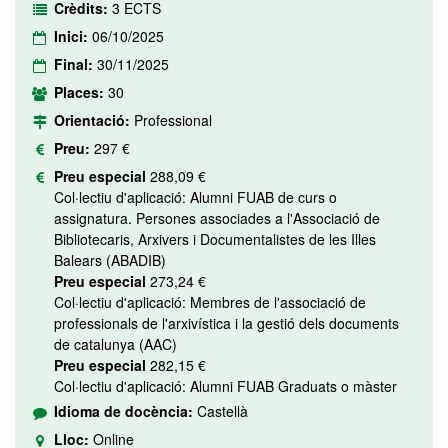
Crèdits:
3 ECTS
Inici:
06/10/2025
Final:
30/11/2025
Places:
30
Orientació:
Professional
Preu:
297 €
Preu especial
288,09 €
Col·lectiu d'aplicació: Alumni FUAB de curs o
assignatura. Persones associades a l'Associació de
Bibliotecaris, Arxivers i Documentalistes de les Illes
Balears (ABADIB)
Preu especial
273,24 €
Col·lectiu d'aplicació: Membres de l'associació de
professionals de l'arxivística i la gestió dels documents
de catalunya (AAC)
Preu especial
282,15 €
Col·lectiu d'aplicació: Alumni FUAB Graduats o màster
Idioma de docència:
Castellà
Lloc:
Online