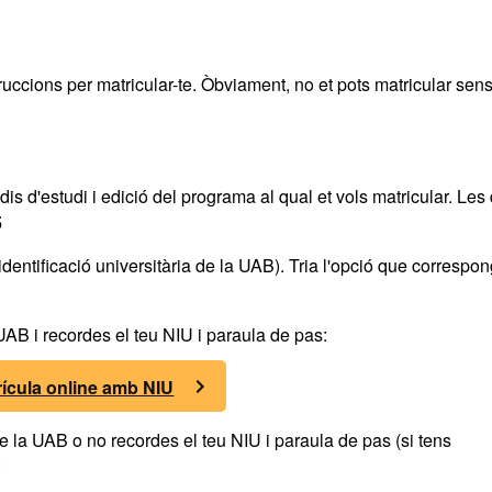
truccions per matricular-te. Òbviament, no et pots matricular sen
dis d'estudi i edició del programa al qual et vols matricular. Le
5
dentificació universitària de la UAB). Tria l'opció que correspon
 UAB i recordes el teu NIU i paraula de pas:
rícula online amb NIU
 de la UAB o no recordes el teu NIU i paraula de pas (si tens
: