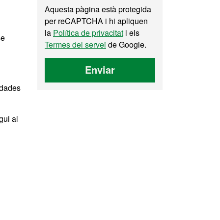
Aquesta pàgina està protegida
per reCAPTCHA i hi apliquen
la
Política de privacitat
i els
se
Termes del servei
de Google.
Enviar
s dades
gui al