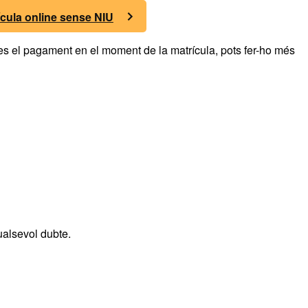
ícula online sense NIU
zes el pagament en el moment de la matrícula, pots fer-ho més
ualsevol dubte.