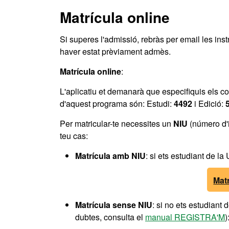
Matrícula online
Si superes l'admissió, rebràs per email les ins
haver estat prèviament admès.
Matrícula online
:
L'aplicatiu et demanarà que especifiquis els co
d'aquest programa són: Estudi:
4492
i Edició:
Per matricular-te necessites un
NIU
(número d'i
teu cas:
Matrícula amb NIU
: si ets estudiant de la
Mat
Matrícula sense NIU
: si no ets estudiant
dubtes, consulta el
manual REGISTRA'M
)