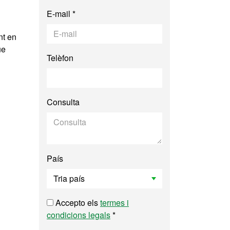
E-mail *
nt en
ue
Telèfon
Consulta
País
Accepto els
termes i
condicions legals
*