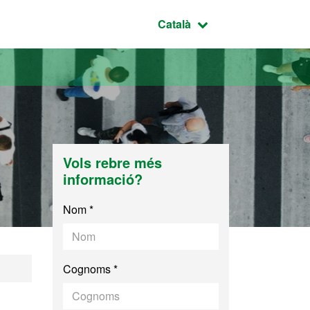
Idioma seleccionat:
Català
Vols rebre més
informació?
Nom *
Cognoms *