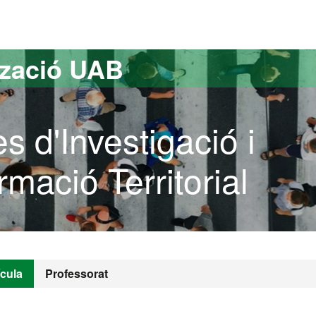
versitat Autònoma de Barcelona
tzació UAB
 d'Investigació i
rmació Territorial
ícula
Professorat