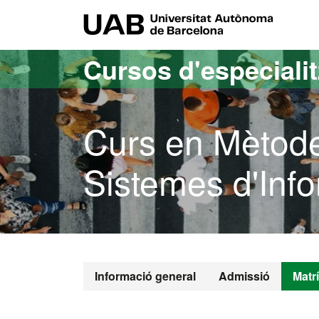
Ves al contingut principal
Ves a la navegació de la pàgina
UAB Uni
Cursos d'especiali
Curs en Mètodes
Sistemes d'Info
Informació general
Admissió
Matr