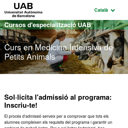
Ves al contingut principal
Ves a la navegació de la pàgina
UAB Universitat Autònoma de Barcelona
Idioma selecci
Català
Cursos d'especialització UAB
Curs en Medicina Intensiva de
Petits Animals
Sol·licita l'admissió al programa:
Inscriu-te!
El procés d'admissió serveix per a comprovar que tots els
alumnes compleixen els requisits del programa i garantir un