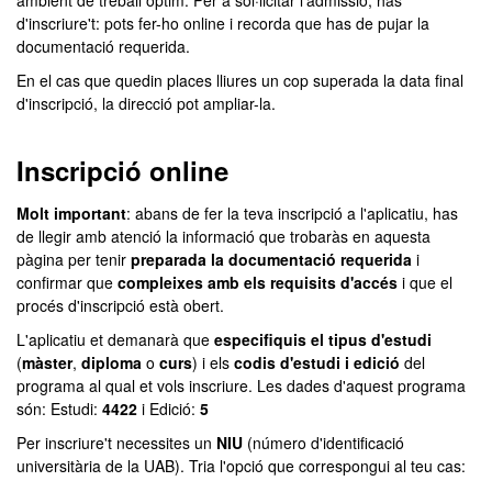
ambient de treball òptim. Per a sol·licitar l'admissió, has
d'inscriure't: pots fer-ho online i recorda que has de pujar la
documentació requerida.
En el cas que quedin places lliures un cop superada la data final
d'inscripció, la direcció pot ampliar-la.
Inscripció online
Molt important
: abans de fer la teva inscripció a l'aplicatiu, has
de llegir amb atenció la informació que trobaràs en aquesta
pàgina per tenir
preparada la documentació requerida
i
confirmar que
compleixes amb els requisits d'accés
i que el
procés d'inscripció està obert.
L'aplicatiu et demanarà que
especifiquis el tipus d'estudi
(
màster
,
diploma
o
curs
) i els
codis d'estudi i edició
del
programa al qual et vols inscriure. Les dades d'aquest programa
són: Estudi:
4422
i Edició:
5
Per inscriure't necessites un
NIU
(número d'identificació
universitària de la UAB). Tria l'opció que correspongui al teu cas: