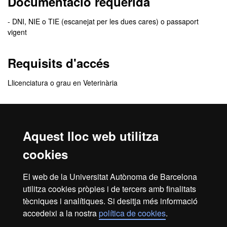
Documentació requerida
- DNI, NIE o TIE (escanejat per les dues cares) o passaport
vigent
Requisits d'accés
Llicenciatura o grau en Veterinària
Comunicació de l'admissió
Aquest lloc web utilitza
El
resultat de l’admissió
el rebràs, de manera personalitzada, a
l'adreça de correu electrònic que indiquis quan facis la inscripció.
cookies
En aquest correu se t’indicarà com has de procedir per
formalitzar la matrícula.
El web de la Universitat Autònoma de Barcelona
Revisa la
safata de correu brossa
del teu correu electrònic. De
utilitza cookies pròpies i de tercers amb finalitats
vegades, els missatges poden entrar com a correu brossa.
tècniques i analítiques. Si desitja més informació
accedeixi a la nostra
política de cookies
.