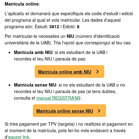
Matrícula online
:
L'aplicatiu et demanarà que especifiquis els codis d'estudi i edició
del programa al qual et vols matricular. Les dades d'aquest
programa són: Estudi:
3812
i Edició:
8
Per matricular-te necessites un
NIU
(número d'identificació
universitària de la UAB). Tria l'opció que correspongui al teu cas:
Matrícula amb NIU
: si ets estudiant de la UAB i
recordes el teu NIU i paraula de pas:
Matrícula online amb NIU
Matrícula sense NIU
: si no ets estudiant de la UAB o no
recordes el teu NIU i paraula de pas (si tens dubtes,
consulta el
manual REGISTRA'M
):
Matrícula online sense NIU
Si tries pagament per TPV (targeta) i no realitzes el pagament en
el moment de la matrícula, pots fer-ho més endavant a través
d'
aquest link
.