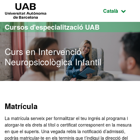
Ves al contingut principal
Ves a la navegació de la pàgina
UAB Universitat Autònoma de Barcelona
Idioma selecci
Català
Cursos d'especialització UAB
Curs en Intervenció
Neuropsicològica Infantil
Matrícula
La matrícula serveix per formalitzar el teu ingrés al programa i
atorgar-te els drets al títol o certificat corresponent en la mesura
en que el superis. Una vegada rebis la notificació d’admissió,
podràs matricular-te en els terminis que t’indiqui la direcció del