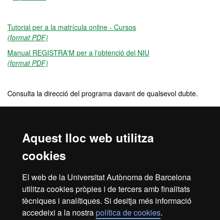
Tutorial per a la matrícula online - Cursos
(format PDF)
Manual REGISTRA'M per a l'obtenció del NIU
(format PDF)
Consulta la direcció del programa davant de qualsevol dubte.
Preu
Aquest lloc web utilitza
765 €
cookies
Crèdits
El web de la Universitat Autònoma de Barcelona
utilitza cookies pròpies i de tercers amb finalitats
9 ECTS
tècniques i analítiques. Si desitja més informació
accedeixi a la nostra
política de cookies
.