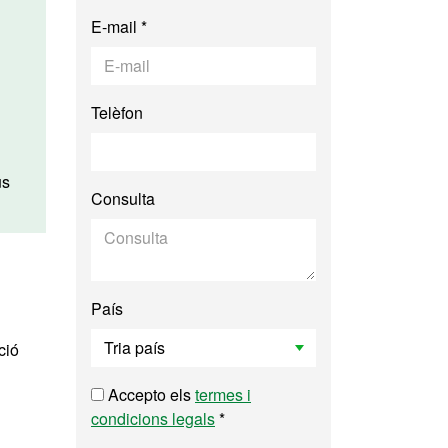
E-mail *
Telèfon
us
Consulta
País
ció
Accepto els
termes i
condicions legals
*