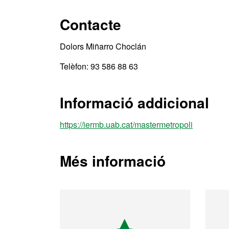
Contacte
Dolors Miñarro Choclán
Telèfon: 93 586 88 63
Informació addicional
https://iermb.uab.cat/mastermetropoli
Més informació