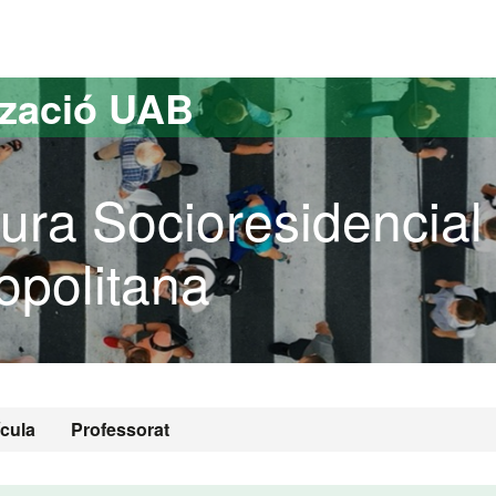
versitat Autònoma de Barcelona
tzació UAB
ura Socioresidencial 
opolitana
ícula
Professorat