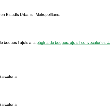
 en Estudis Urbans i Metropolitans.
de beques i ajuts a la
pàgina de beques, ajuts i convocatòries 
 Barcelona
 Barcelona