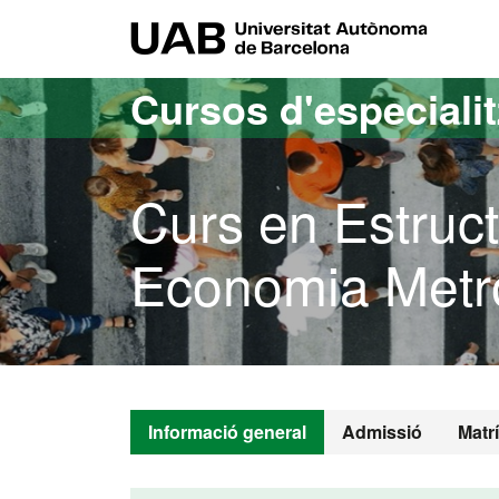
Ves al contingut principal
Ves a la navegació de la pàgina
UAB Uni
Cursos d'especiali
Curs en Estruct
Economia Metr
Informació general
Admissió
Matr