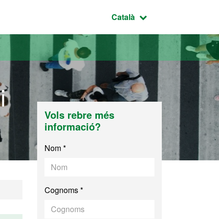
Idioma seleccionat:
Català
i
Vols rebre més
informació?
Nom *
Cognoms *