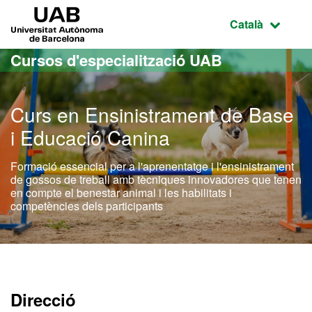
Ves al contingut principal
Ves a la navegació de la pàgina
UAB Universitat Autònoma de Barcelona
Idioma selecci
Català
Cursos d'especialització UAB
Curs en Ensinistrament de Base
i Educació Canina
Formació essencial per a l'aprenentatge i l'ensinistrament
de gossos de treball amb tècniques innovadores que tenen
en compte el benestar animal i les habilitats i
competències dels participants
Direcció