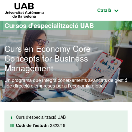
Ves al contingut principal
Ves a la navegació de la pàgina
UAB Universitat Autònoma de Barcelona
Idioma selecci
Català
Cursos d'especialització UAB
Curs en Economy Core
Concepts for Business
Management
Un programa que integra coneixements avançats de gestió
i de direcció d'empreses per a l'economia global.
Curs d'especialització UAB
Codi de l'estudi:
3823/19