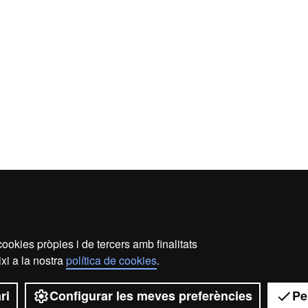
ookies pròpies i de tercers amb finalitats
s legal
Protecció de dades
Sobre el web
Accessibil
xi a la nostra
política de cookies
.
2026 Universitat Autònoma de Barcelona
ri
Configurar les meves preferències
Pe