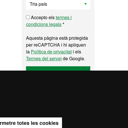
Accepto els
termes i
condicions legals
*
Aquesta pàgina està protegida
per reCAPTCHA i hi apliquen
la
Política de privacitat
i els
Termes del servei
de Google.
Enviar
itat web
rmetre totes les cookies