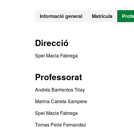
Informació general
Matrícula
Prof
Direcció
Spei Macia Fabrega
Professorat
Andrés Barrientos Triay
Marina Caireta Sampere
Spei Macia Fabrega
Tomas Peire Fernandez