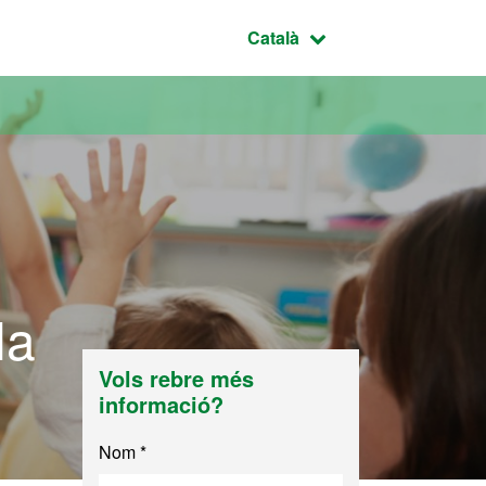
Idioma seleccionat:
Català
la
Vols rebre més
informació?
Nom *