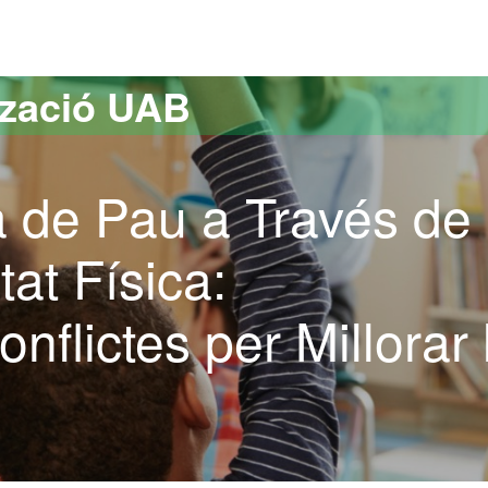
versitat Autònoma de Barcelona
tzació UAB
a de Pau a Través de
itat Física:
nflictes per Millorar 