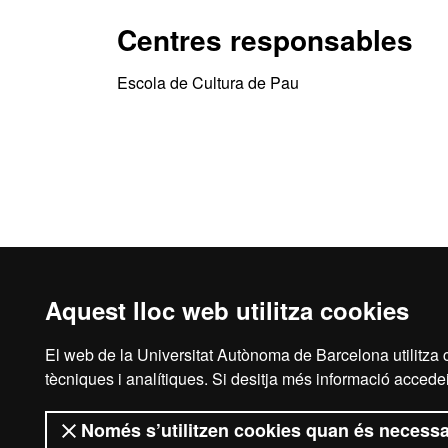
Centres responsables
Escola de Cultura de Pau
Aquest lloc web utilitza cookies
El web de la Universitat Autònoma de Barcelona utilitza c
Inici
Aví
tècniques i analítiques. Si desitja més informació accedei
Només s’utilitzen cookies quan és necessa