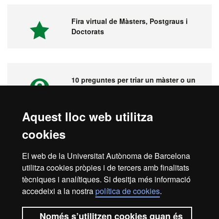
Fira virtual de Màsters, Postgraus i
Doctorats
10 preguntes per triar un màster o un
postgrau
Aquest lloc web utilitza
cookies
Vídeos. Fira virtual de màsters,
postgraus i doctorats
El web de la Universitat Autònoma de Barcelona
utilitza cookies pròpies i de tercers amb finalitats
tècniques i analítiques. Si desitja més informació
accedeixi a la nostra
política de cookies
.
Inici
Avís legal
Protecció de dades
Només s’utilitzen cookies quan és