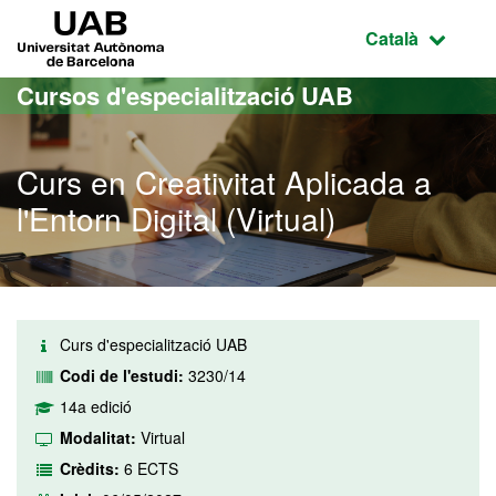
Ves al contingut principal
Ves a la navegació de la pàgina
UAB Universitat Autònoma de Barcelona
Idioma selecci
Català
Cursos d'especialització UAB
Curs en Creativitat Aplicada a
l'Entorn Digital (Virtual)
Curs d'especialització UAB
Codi de l'estudi:
3230/14
14a edició
Modalitat:
Virtual
Crèdits:
6 ECTS