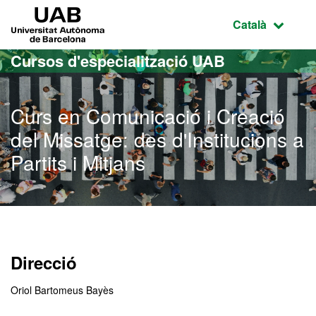
Ves al contingut principal
Ves a la navegació de la pàgina
UAB Universitat Autònoma de Barcelona
Idioma selecci
Català
Cursos d'especialització UAB
Curs en Comunicació i Creació
del Missatge: des d'Institucions a
Partits i Mitjans
Direcció
Oriol Bartomeus Bayès