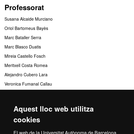
Professorat
Susana Alcaide Murciano
Oriol Bartomeus Bayès
Marc Bataller Serra
Marc Blasco Duatis
Mireia Castello Fosch
Meritxell Costa Romea
Alejandro Cubero Lara
Veronica Fumanal Callau
Ignasi Martínez De Dalmases
Vicente Montávez Aguilaume
Aquest lloc web utilitza
Marçal Sarrats Ferres
cookies
Centres responsables
El web de la Universitat Autònoma de Barcelona