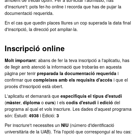
ambient de treball òptim. Per a sol·licitar l'admissió, has
d'inscriure't: pots fer-ho online i recorda que has de pujar la
documentació requerida.
En el cas que quedin places lliures un cop superada la data final
d'inscripció, la direcció pot ampliar-la.
Inscripció online
Molt important
: abans de fer la teva inscripció a l'aplicatiu, has
de llegir amb atenció la informació que trobaràs en aquesta
pàgina per tenir
preparada la documentació requerida
i
confirmar que
compleixes amb els requisits d'accés
i que el
procés d'inscripció està obert.
L'aplicatiu et demanarà que
especifiquis el tipus d'estudi
(
màster
,
diploma
o
curs
) i els
codis d'estudi i edició
del
programa al qual et vols inscriure. Les dades d'aquest programa
són: Estudi:
4938
i Edició:
3
Per inscriure't necessites un
NIU
(número d'identificació
universitària de la UAB). Tria l'opció que correspongui al teu cas: