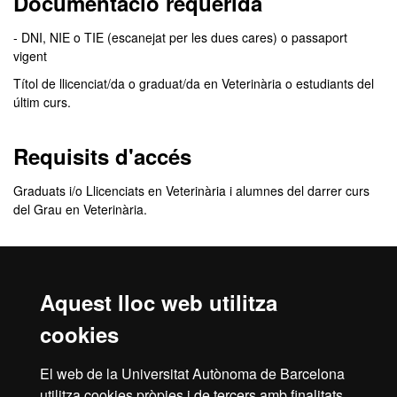
Documentació requerida
- DNI, NIE o TIE (escanejat per les dues cares) o passaport
vigent
Títol de llicenciat/da o graduat/da en Veterinària o estudiants del
últim curs.
Requisits d'accés
Graduats i/o Llicenciats en Veterinària i alumnes del darrer curs
del Grau en Veterinària.
Comunicació de l'admissió
Aquest lloc web utilitza
El
resultat de l’admissió
el rebràs, de manera personalitzada, a
l'adreça de correu electrònic que indiquis quan facis la inscripció.
cookies
En aquest correu se t’indicarà com has de procedir per
formalitzar la matrícula.
El web de la Universitat Autònoma de Barcelona
Revisa la
safata de correu brossa
del teu correu electrònic. De
utilitza cookies pròpies i de tercers amb finalitats