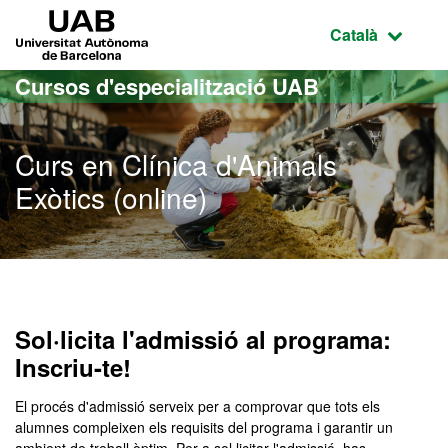
Ves al contingut principal
Ves a la navegació de la pàgina
UAB Universitat Autònoma de Barcelona
Idioma selecci
Català
Cursos d'especialització UAB
Curs en Clínica d'Animals
Exòtics (online)
Sol·licita l'admissió al programa:
Inscriu-te!
El procés d'admissió serveix per a comprovar que tots els
alumnes compleixen els requisits del programa i garantir un