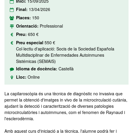
Inici:
15/09/2025
Final:
13/04/2026
Places:
150
Orientació:
Professional
Preu:
650 €
Preu especial
550 €
Col·lectiu d'aplicació: Socis de la Sociedad Española
Multidisciplinar de Enfermedades Autoinmunes
Sistémicas (SEMAIS)
Idioma de docència:
Castellà
Lloc:
Online
La capilaroscòpia és una tècnica de diagnòstic no invasiva que
permet la obtenció d'imatges in vivo de la microcirculació cutània,
ajudant la detecció i caracterització de diverses patologies
microcirculatòries i autoimmunes, com el fenomen de Raynaud i
l'esclerodèrmia.
Amb aquest curs d'iniciació a la tècnica, l'alumne podrà fer i