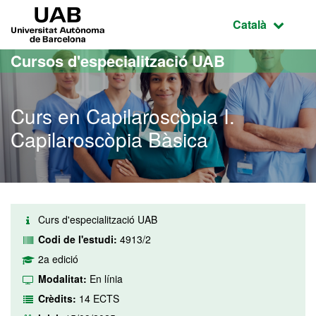
Ves al contingut principal
Ves a la navegació de la pàgina
UAB Universitat Autònoma de Barcelona
Idioma selecci
Català
Cursos d'especialització UAB
Curs en Capilaroscòpia I.
Capilaroscòpia Bàsica
Curs d'especialització UAB
Codi de l'estudi:
4913/2
2a edició
Modalitat:
En línia
Crèdits:
14 ECTS