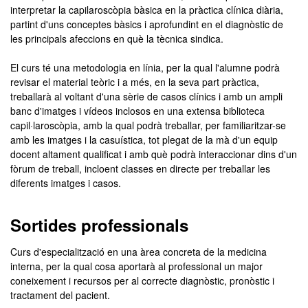
interpretar la capilaroscòpia bàsica en la pràctica clínica diària,
partint d'uns conceptes bàsics i aprofundint en el diagnòstic de
les principals afeccions en què la tècnica sindica.
El curs té una metodologia en línia, per la qual l'alumne podrà
revisar el material teòric i a més, en la seva part pràctica,
treballarà al voltant d'una sèrie de casos clínics i amb un ampli
banc d'imatges i vídeos inclosos en una extensa biblioteca
capil·laroscòpia, amb la qual podrà treballar, per familiaritzar-se
amb les imatges i la casuística, tot plegat de la mà d'un equip
docent altament qualificat i amb què podrà interaccionar dins d'un
fòrum de treball, incloent classes en directe per treballar les
diferents imatges i casos.
Sortides professionals
Curs d'especialització en una àrea concreta de la medicina
interna, per la qual cosa aportarà al professional un major
coneixement i recursos per al correcte diagnòstic, pronòstic i
tractament del pacient.