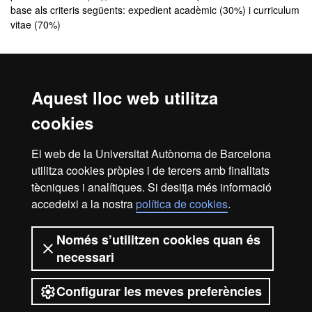
base als criteris següents: expedient acadèmic (30%) i curriculum
vitae (70%)
Comunicació de l'admissió
Aquest lloc web utilitza
El
resultat de l’admissió
el rebràs, de manera personalitzada, a
l'adreça de correu electrònic que indiquis quan facis la inscripció.
cookies
En aquest correu se t’indicarà com has de procedir per
formalitzar la matrícula.
El web de la Universitat Autònoma de Barcelona
Revisa la
safata de correu brossa
del teu correu electrònic. De
utilitza cookies pròpies i de tercers amb finalitats
vegades, els missatges poden entrar com a correu brossa.
tècniques i analítiques. Si desitja més informació
accedeixi a la nostra
política de cookies
.
Inici
Avís legal
Protecció de dades
Només s’utilitzen cookies quan és
necessari
Sobre el web
Accessibilitat web
Configurar les meves preferències
2026 Universitat Autònoma de