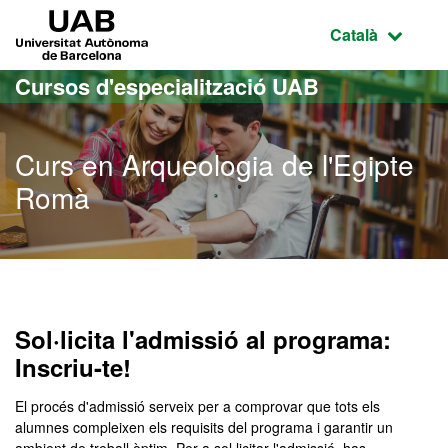
Ves al contingut principal
Ves a la navegació de la pàgina
UAB Universitat Autònoma de Barcelona
Idioma selecci
Català
Cursos d'especialització UAB
Curs en Arqueologia de l'Egipte
Romà
Sol·licita l'admissió al programa:
Inscriu-te!
El procés d'admissió serveix per a comprovar que tots els
alumnes compleixen els requisits del programa i garantir un