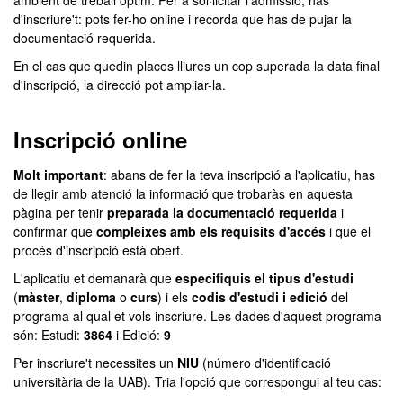
ambient de treball òptim. Per a sol·licitar l'admissió, has
d'inscriure't: pots fer-ho online i recorda que has de pujar la
documentació requerida.
En el cas que quedin places lliures un cop superada la data final
d'inscripció, la direcció pot ampliar-la.
Inscripció online
Molt important
: abans de fer la teva inscripció a l'aplicatiu, has
de llegir amb atenció la informació que trobaràs en aquesta
pàgina per tenir
preparada la documentació requerida
i
confirmar que
compleixes amb els requisits d'accés
i que el
procés d'inscripció està obert.
L'aplicatiu et demanarà que
especifiquis el tipus d'estudi
(
màster
,
diploma
o
curs
) i els
codis d'estudi i edició
del
programa al qual et vols inscriure. Les dades d'aquest programa
són: Estudi:
3864
i Edició:
9
Per inscriure't necessites un
NIU
(número d'identificació
universitària de la UAB). Tria l'opció que correspongui al teu cas: