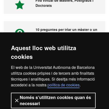
Fira virtual de Màsters, Postgraus i
Doctorats
10 preguntes per triar un màster o un
postgrau
Aquest lloc web utilitza
cookies
Vídeos. Fira virtual de màsters,
postgraus i doctorats
El web de la Universitat Autònoma de Barcelona
utilitza cookies pròpies i de tercers amb finalitats
tècniques i analítiques. Si desitja més informació
accedeixi a la nostra
política de cookies
.
Inici
Avís legal
Protecció de dades
Només s’utilitzen cookies quan és
necessari
Sobre el web
Accessibilitat web