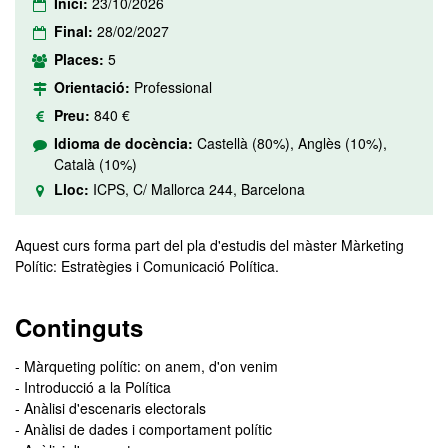
Inici:
23/10/2026
Final:
28/02/2027
Places:
5
Orientació:
Professional
Preu:
840 €
Idioma de docència:
Castellà (80%), Anglès (10%),
Català (10%)
Lloc:
ICPS, C/ Mallorca 244, Barcelona
Aquest curs forma part del pla d'estudis del màster Màrketing
Polític: Estratègies i Comunicació Política.
Continguts
- Màrqueting polític: on anem, d'on venim
- Introducció a la Política
- Anàlisi d'escenaris electorals
- Anàlisi de dades i comportament polític