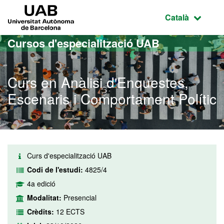
Ves al contingut principal
Ves a la navegació de la pàgina
UAB Universitat Autònoma de Barcelona
Idioma selecci
Català
Cursos d'especialització UAB
Curs en Anàlisi d'Enquestes,
Escenaris i Comportament Polític
Curs d'especialització UAB
Codi de l'estudi:
4825/4
4a edició
Modalitat:
Presencial
Crèdits:
12 ECTS