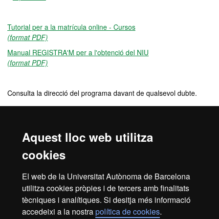
Tutorial per a la matrícula online - Cursos
(format PDF)
Manual REGISTRA'M per a l'obtenció del NIU
(format PDF)
Consulta la direcció del programa davant de qualsevol dubte.
Preu
Aquest lloc web utilitza
220 €
cookies
Crèdits
El web de la Universitat Autònoma de Barcelona
utilitza cookies pròpies i de tercers amb finalitats
3 ECTS
tècniques i analítiques. Si desitja més informació
accedeixi a la nostra
política de cookies
.