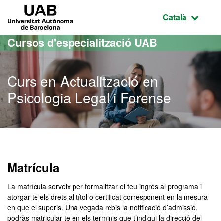
Ves al contingut principal
Ves a la navegació de la pàgina
UAB Universitat Autònoma de Barcelona
Idioma selecci
Català
Cursos d'especialització UAB
Curs en Actualització en
Psicologia Legal i Forense
Matrícula
La matrícula serveix per formalitzar el teu ingrés al programa i
atorgar-te els drets al títol o certificat corresponent en la mesura
en que el superis. Una vegada rebis la notificació d’admissió,
podràs matricular-te en els terminis que t’indiqui la direcció del