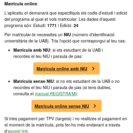
Matrícula online
:
L'aplicatiu et demanarà que especifiquis els codis d'estudi i edició
del programa al qual et vols matricular. Les dades d'aquest
programa són: Estudi:
1771
i Edició:
24
Per matricular-te necessites un
NIU
(número d'identificació
universitària de la UAB). Tria l'opció que correspongui al teu cas:
Matrícula amb NIU
: si ets estudiant de la UAB i
recordes el teu NIU i paraula de pas:
Matrícula online amb NIU
Matrícula sense NIU
: si no ets estudiant de la UAB o no
recordes el teu NIU i paraula de pas (si tens dubtes,
consulta el
manual REGISTRA'M
):
Matrícula online sense NIU
Si tries pagament per TPV (targeta) i no realitzes el pagament en
el moment de la matrícula, pots fer-ho més endavant a través
d'
aquest link
.