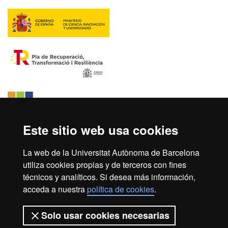
Este sitio web usa cookies
La web de la Universitat Autònoma de Barcelona
utiliza cookies propias y de terceros con fines
técnicos y analíticos. Si desea más información,
acceda a nuestra
política de cookies
.
Inicio
Aviso legal
Protección de datos
Solo usar cookies necesarias
Sobre el web
Accesibilidad web