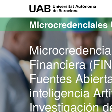
Acceso al contenido principal
Acceso a la navegación de la página
UAB Uni
Microcredenciales
Microcredencial
Financiera (FIN
Fuentes Abiert
inteligencia Arti
Investigación d