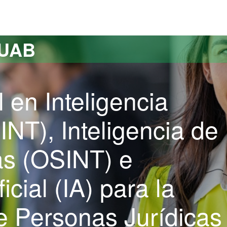
versitat Autònoma de Barcelona
 UAB
 en Inteligencia
INT), Inteligencia de
as (OSINT) e
ficial (IA) para la
e Personas Jurídicas