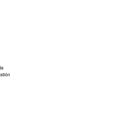
ta
stión