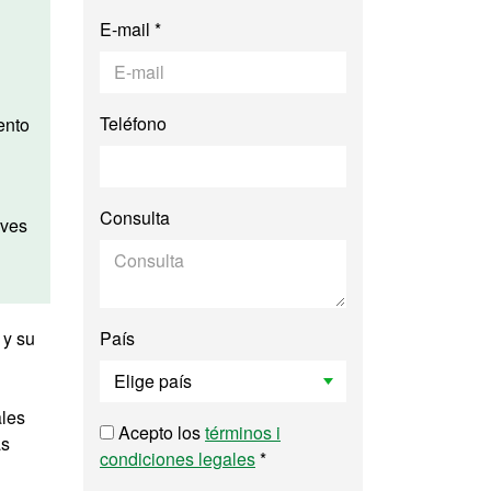
E-mail *
Teléfono
Consulta
eves
 y su
País
ales
Acepto los
términos i
as
condiciones legales
*