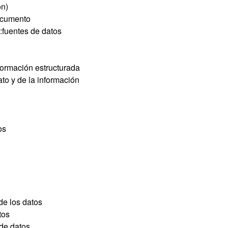
ón)
documento
s:fuentes de datos
nformación estructurada
to y de la información
os
de los datos
tos
 de datos