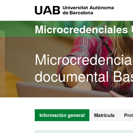
Acceso al contenido principal
Acceso a la navegación de la página
UAB Uni
Microcredenciales
Microcredencia
documental Ba
Información general
Matrícula
Pro