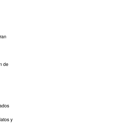
eran
ón de
nados
atos y