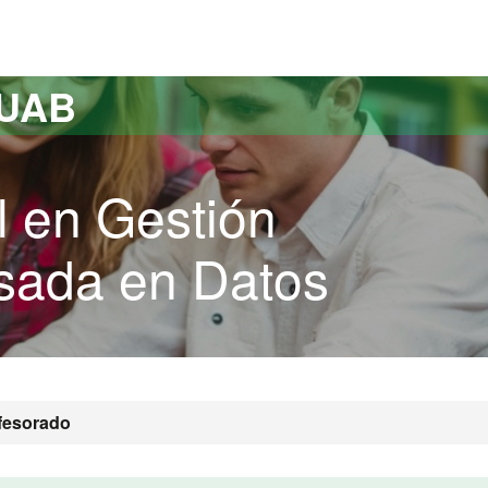
versitat Autònoma de Barcelona
 UAB
l en Gestión
sada en Datos
fesorado