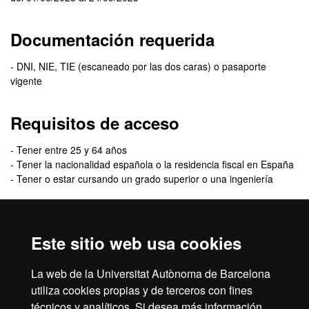
Documentación requerida
- DNI, NIE, TIE (escaneado por las dos caras) o pasaporte
vigente
Requisitos de acceso
- Tener entre 25 y 64 años
- Tener la nacionalidad española o la residencia fiscal en España
- Tener o estar cursando un grado superior o una ingeniería
Criterios de selección
Este sitio web usa cookies
En caso de recibir más solicitudes que plazas disponibles, se
priorizará las personas tituladas en Veterinaria, Biología, Ciencias
La web de la Universitat Autònoma de Barcelona
Ambientales, o Ingeniería Agrónoma o Forestal.
utiliza cookies propias y de terceros con fines
técnicos y analíticos. Si desea más información,