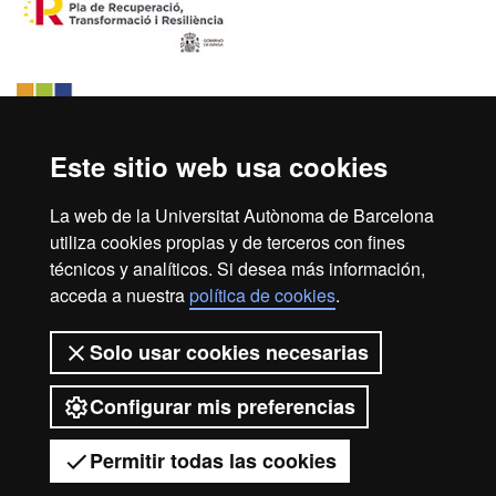
Este sitio web usa cookies
La web de la Universitat Autònoma de Barcelona
utiliza cookies propias y de terceros con fines
técnicos y analíticos. Si desea más información,
acceda a nuestra
política de cookies
.
Inicio
Aviso legal
Protección de datos
Solo usar cookies necesarias
Sobre el web
Accesibilidad web
Configurar mis preferencias
2026 Universitat Autònoma de
Barcelona
Permitir todas las cookies
Tienes dudas?
Desplegar el menú móvil