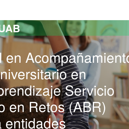
versitat Autònoma de Barcelona
 UAB
al en Acompañamient
iversitario en
prendizaje Servicio
o en Retos (ABR)
 entidades