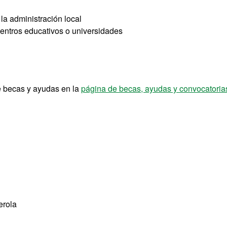
la administración local
entros educativos o universidades
e becas y ayudas en la
página de becas, ayudas y convocatori
erola