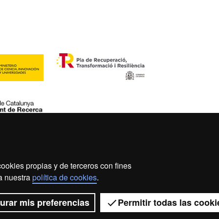
ookies propias y de terceros con fines
so legal
Protección de datos
Sobre el web
Accesibi
 a nuestra
política de cookies
.
2026 Universitat Autònoma de Barcelona
urar mis preferencias
Permitir todas las cooki