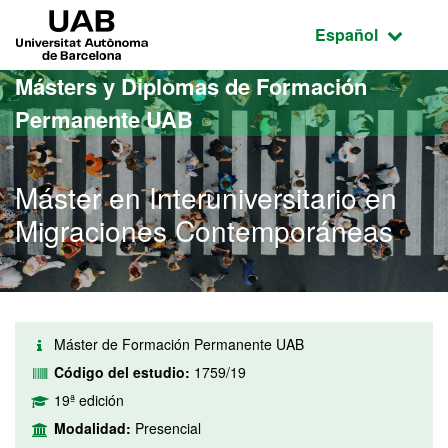
Acceso al contenido principal
Acceso a la navegación de la página
UAB Universitat Autònoma de Barcelona
Idioma seleccio
Español
Másters y Diplomas de Formación
Permanente UAB
Máster en Interuniversitario en
Migraciones Contemporáneas
Máster de Formación Permanente UAB
Código del estudio:
1759/19
19ª edición
Modalidad:
Presencial