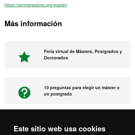
https://cermigracions.org/master/
Más información
Feria virtual de Másters, Postgrados y
Doctorados
10 preguntas para elegir un máster o
un postgrado
Vídeos. Feria virtual de másters,
Este sitio web usa cookies
postgrados y doctorados