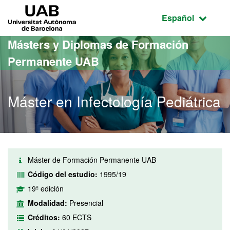
Acceso al contenido principal
Acceso a la navegación de la página
UAB Universitat Autònoma de Barcelona
Idioma seleccio
Español
Másters y Diplomas de Formación
Permanente UAB
Máster en Infectología Pediátrica
Máster de Formación Permanente UAB
Código del estudio:
1995/19
19ª edición
Modalidad:
Presencial
Créditos:
60 ECTS