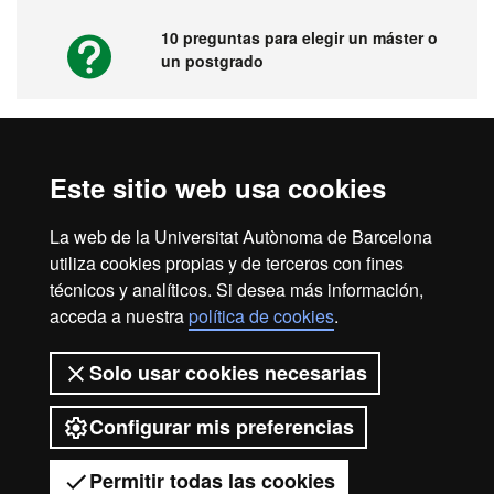
10 preguntas para elegir un máster o
un postgrado
Vídeos. Feria virtual de másters,
Este sitio web usa cookies
postgrados y doctorados
La web de la Universitat Autònoma de Barcelona
utiliza cookies propias y de terceros con fines
técnicos y analíticos. Si desea más información,
acceda a nuestra
política de cookies
.
Inicio
Aviso legal
Protección de datos
Solo usar cookies necesarias
Sobre el web
Accesibilidad web
Configurar mis preferencias
2026 Universitat Autònoma de
Barcelona
Permitir todas las cookies