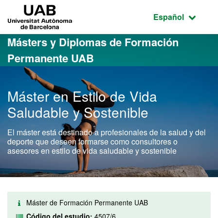
Acceso al contenido principal
Acceso a la navegación de la página
UAB Universitat Autònoma de Barcelona
Idioma seleccio
Español
Másters y Diplomas de Formación
Permanente UAB
Máster en Estilo de Vida
Saludable y Sostenible
El máster está destinado a profesionales de la salud y del
deporte que deseen formarse como consultores o
asesores en estilo de vida saludable y sostenible
Máster de Formación Permanente UAB
Código del estudio:
4507/6