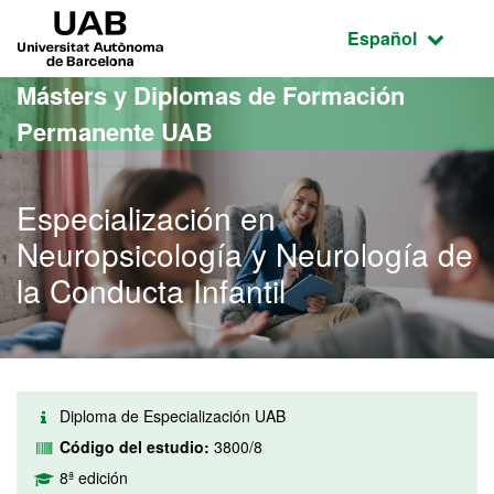
Acceso al contenido principal
Acceso a la navegación de la página
UAB Universitat Autònoma de Barcelona
Idioma seleccio
Español
Másters y Diplomas de Formación
Permanente UAB
Especialización en
Neuropsicología y Neurología de
la Conducta Infantil
Diploma de Especialización UAB
Código del estudio:
3800/8
8ª edición