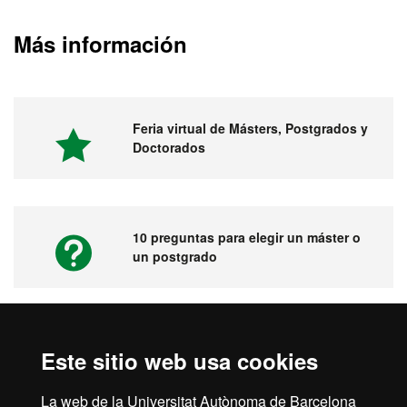
Más información
Feria virtual de Másters, Postgrados y
Doctorados
10 preguntas para elegir un máster o
un postgrado
Vídeos. Feria virtual de másters,
Este sitio web usa cookies
postgrados y doctorados
La web de la Universitat Autònoma de Barcelona