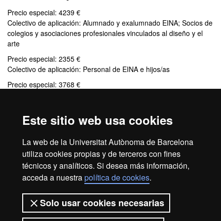
Precio especial: 4239 €
Colectivo de aplicación: Alumnado y exalumnado EINA; Socios de
colegios y asociaciones profesionales vinculados al diseño y el
arte
Precio especial: 2355 €
Colectivo de aplicación: Personal de EINA e hijos/as
Precio especial: 3768 €
Colectivo de aplicación: Titulados EINA
Este sitio web usa cookies
Créditos
La web de la Universitat Autònoma de Barcelona
30 ECTS
utiliza cookies propias y de terceros con fines
técnicos y analíticos. Si desea más información,
acceda a nuestra
política de cookies
.
Inicio
Aviso legal
Protección de datos
Solo usar cookies necesarias
Sobre el web
Accesibilidad web