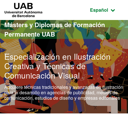
Acceso al contenido principal
Acceso a la navegación de la página
UAB Universitat Autònoma de Barcelona
Idioma seleccio
Español
Másters y Diplomas de Formación
Permanente UAB
Especialización en Ilustración
Creativa y Técnicas de
Comunicación Visual
Adquiere técnicas tradicionales y avanzadas en ilustración
para tu desarrollo en agencias de publicidad, medios de
comunicación, estudios de diseño y empresas editoriales