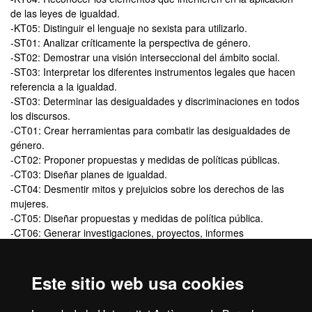
de las leyes de igualdad.
-KT05: Distinguir el lenguaje no sexista para utilizarlo.
-ST01: Analizar críticamente la perspectiva de género.
-ST02: Demostrar una visión interseccional del ámbito social.
-ST03: Interpretar los diferentes instrumentos legales que hacen
referencia a la igualdad.
-ST03: Determinar las desigualdades y discriminaciones en todos
los discursos.
-CT01: Crear herramientas para combatir las desigualdades de
género.
-CT02: Proponer propuestas y medidas de políticas públicas.
-CT03: Diseñar planes de igualdad.
-CT04: Desmentir mitos y prejuicios sobre los derechos de las
mujeres.
-CT05: Diseñar propuestas y medidas de política pública.
-CT06: Generar investigaciones, proyectos, informes
académicos/profesionales con perspectiva de género.
Este sitio web usa cookies
Título que se obtiene