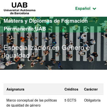
Acceso al contenido principal
Acceso a la navegación de la página
UAB Universitat Autònoma de Barcelona
Idioma seleccio
Español
Másters y Diplomas de Formación
Permanente UAB
Especialización en Género e
Igualdad
Asignatura
Créditos
Carácter
Marco conceptual de las políticas
5 ECTS
Obligatoria
de igualdad de género