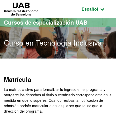
Acceso al contenido principal
Acceso a la navegación de la página
UAB Universitat Autònoma de Barcelona
Idioma seleccio
Español
Cursos de especialización UAB
Curso en Tecnología Inclusiva
Matrícula
La matrícula sirve para formalizar tu ingreso en el programa y
otorgarte los derechos al título o certificado correspondiente en la
medida en que lo superes. Cuando recibas la notificación de
admisión podrás matricularte en los plazos que te indique la
dirección del programa.