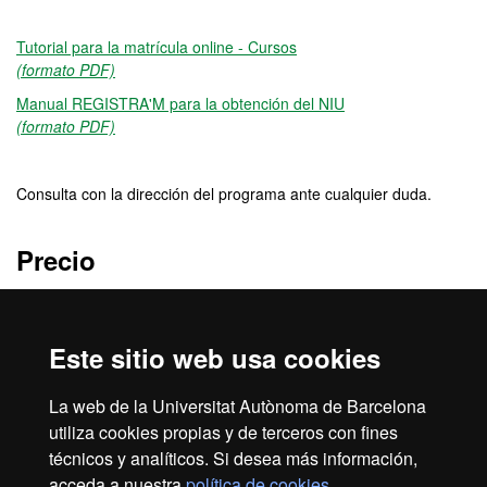
Tutorial para la matrícula online - Cursos
(formato PDF)
Manual REGISTRA'M para la obtención del NIU
(formato PDF)
Consulta con la dirección del programa ante cualquier duda.
Precio
330 €
Este sitio web usa cookies
Créditos
La web de la Universitat Autònoma de Barcelona
5 ECTS
utiliza cookies propias y de terceros con fines
técnicos y analíticos. Si desea más información,
acceda a nuestra
política de cookies
.