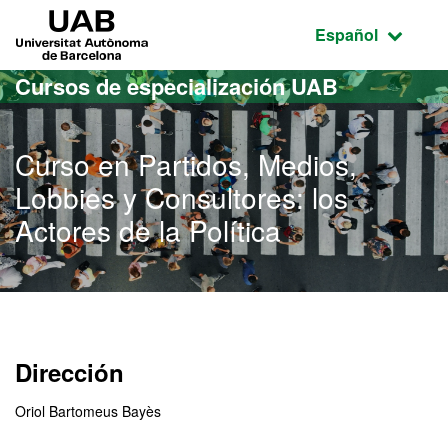
Acceso al contenido principal
Acceso a la navegación de la página
UAB Universitat Autònoma de Barcelona
Idioma seleccio
Español
Cursos de especialización UAB
Curso en Partidos, Medios,
Lobbies y Consultores: los
Actores de la Política
Dirección
Oriol Bartomeus Bayès