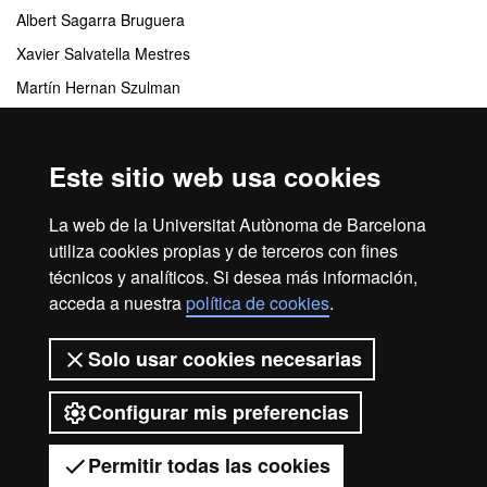
Albert Sagarra Bruguera
Xavier Salvatella Mestres
Martín Hernan Szulman
Alejandro Vega Torres
Este sitio web usa cookies
Centros responsables
La web de la Universitat Autònoma de Barcelona
Instituto de Ciencias Políticas y Sociales
utiliza cookies propias y de terceros con fines
técnicos y analíticos. Si desea más información,
acceda a nuestra
política de cookies
.
Inicio
Aviso legal
Protección de datos
Solo usar cookies necesarias
Sobre el web
Accesibilidad web
Configurar mis preferencias
2026 Universitat Autònoma de
Barcelona
Permitir todas las cookies